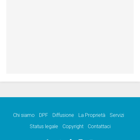
Chi siamo
DPF
Diffusione
La Proprietà
Servizi
Status legale
Copyright
Contattaci