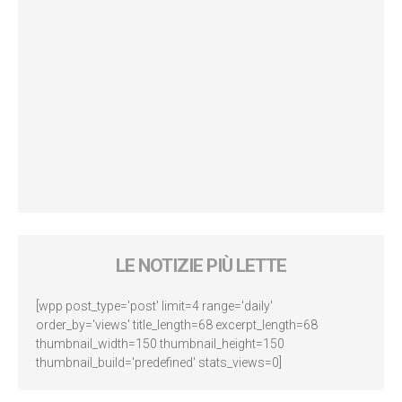
LE NOTIZIE PIÙ LETTE
[wpp post_type='post' limit=4 range='daily'
order_by='views' title_length=68 excerpt_length=68
thumbnail_width=150 thumbnail_height=150
thumbnail_build='predefined' stats_views=0]