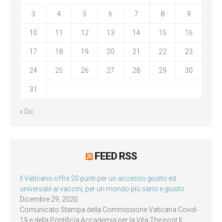
3
4
5
6
7
8
9
10
11
12
13
14
15
16
17
18
19
20
21
22
23
24
25
26
27
28
29
30
31
« Dic
FEED RSS
Il Vaticano offre 20 punti per un accesso giusto ed
universale ai vaccini, per un mondo più sano e giusto
Dicembre 29, 2020
Comunicato Stampa della Commissione Vaticana Covid-
19 e della Pontificia Accademia per la Vita The post Il