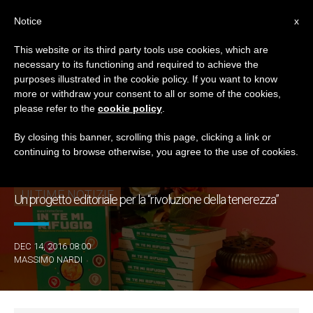
IT
Notice
x
This website or its third party tools use cookies, which are
necessary to its functioning and required to achieve the
TAG
purposes illustrated in the cookie policy. If you want to know
Posts Tagged
more or withdraw your consent to all or some of the cookies,
please refer to the
cookie policy
.
‘Frammenti Di Pace’
By closing this banner, scrolling this page, clicking a link or
continuing to browse otherwise, you agree to the use of cookies.
ULTIME NOTIZIE
Un progetto editoriale per la “rivoluzione della tenerezza”
DEC 14, 2016 08:00
MASSIMO NARDI