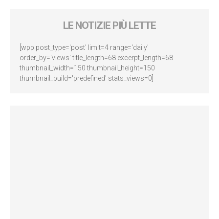
LE NOTIZIE PIÙ LETTE
[wpp post_type='post' limit=4 range='daily'
order_by='views' title_length=68 excerpt_length=68
thumbnail_width=150 thumbnail_height=150
thumbnail_build='predefined' stats_views=0]