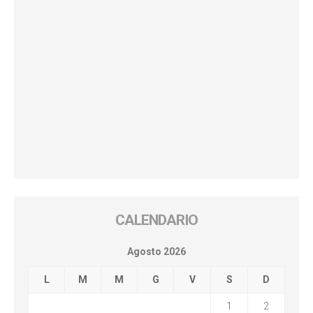
CALENDARIO
Agosto 2026
L
M
M
G
V
S
D
1
2