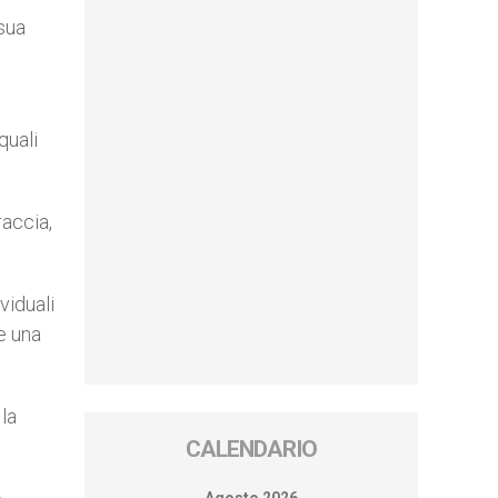
 sua
.
quali
raccia,
viduali
e una
 la
CALENDARIO