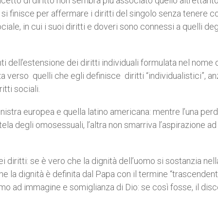
etto di diritto non sembra più associato quello altrettant
 finisce per affermare i diritti del singolo senza tenere c
e, in cui i suoi diritti e doveri sono connessi a quelli degli
i dell’estensione dei diritti individuali formulata nel nome 
a verso quelli che egli definisce diritti “individualistici”, a
tti sociali.
a sinistra europea e quella latino americana: mentre l’una per
utela degli omosessuali, l’altra non smarriva l’aspirazione ad
 diritti: se è vero che la dignità dell’uomo si sostanzia nell
he la dignità è definita dal Papa con il termine “trascendent
omo ad immagine e somiglianza di Dio: se così fosse, il dis