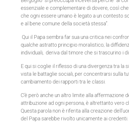
Bergoglio si preoccupa viceversa perché “al conc
essenziale e complementare di dovere, così che si
che ogni essere umano è legato a un contesto social
e al bene comune della società stessa”.
Qui il Papa sembra far sua una critica nei confront
qualche astratto principio moralistico; la diffidenz
individuali, deriva dal timore che si trascurino i diri
E qui si coglie il riflesso di una divergenza tra l
vista le battaglie sociali, per concentrarsi sulla t
cambiamento dei rapporti tra le classi.
C’è però anche un altro limite alla affermazione dei
attribuzione ad ogni persona, è altrettanto vero c
Questa parola non è riferita alla creazione dell’u
del Papa sarebbe rivolto unicamente ai credenti.