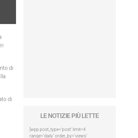
a
ei
nto di
lla
ato di
LE NOTIZIE PIÙ LETTE
[wpp post_type='post' limit=4
range='daily' order_by='views'