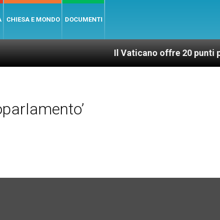
A
CHIESA E MONDO
DOCUMENTI
Il Vaticano offre 20 punti per un acces
oparlamento’