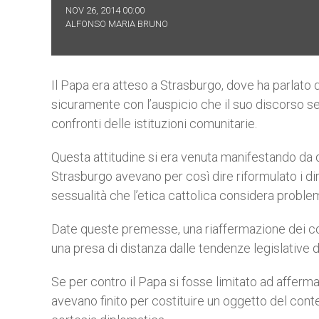
NOV 26, 2014 00:00
ALFONSO MARIA BRUNO
Il Papa era atteso a Strasburgo, dove ha parlato
sicuramente con l’auspicio che il suo discorso s
confronti delle istituzioni comunitarie.
Questa attitudine si era venuta manifestando da q
Strasburgo avevano per così dire riformulato i dir
sessualità che l’etica cattolica considera proble
Date queste premesse, una riaffermazione dei cosi
una presa di distanza dalle tendenze legislative d
Se per contro il Papa si fosse limitato ad afferm
avevano finito per costituire un oggetto del conten