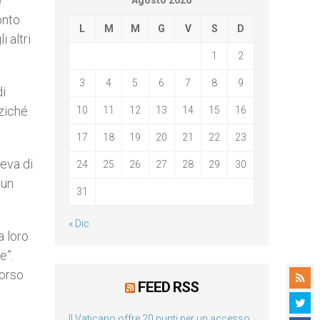
o
Agosto 2026
onto
L
M
M
G
V
S
D
 altri
1
2
3
4
5
6
7
8
9
di
nziché
10
11
12
13
14
15
16
17
18
19
20
21
22
23
deva di
24
25
26
27
28
29
30
 un
31
« Dic
a loro
e”.
corso
FEED RSS
Il Vaticano offre 20 punti per un accesso