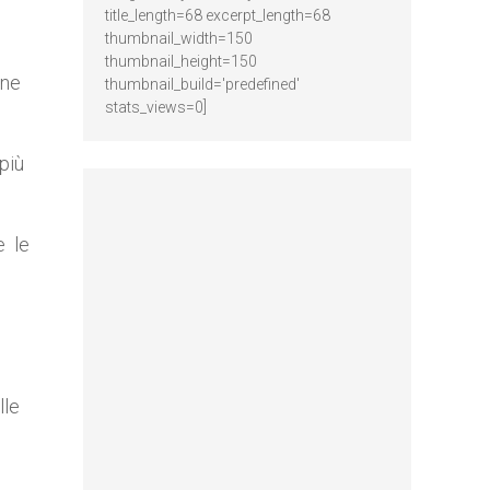
title_length=68 excerpt_length=68
thumbnail_width=150
thumbnail_height=150
one
thumbnail_build='predefined'
stats_views=0]
“più
e le
lle