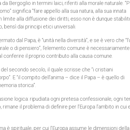
 Bergoglio in termini laici, riferiti alla morale naturale. “P
omo” significa "fare appello alla sua natura, alla sua innata
 limite alla diffusione dei diritti, esso non è dunque stabilit
bensì dai principi etici universali.
rmato dal Papa, è “unità nella diversità”, e se è vero che “l’
lturale o di pensiero”, l’elemento comune è necessariamente
al conferire il proprio contributo alla causa comune.
del secondo secolo, il quale scrisse che “i cristiani
po”. E “il compito dell’anima – dice il Papa – è quello di
memoria storica”.
usione logica: ripudiata ogni pretesa confessionale, ogni te
, rimane il problema di definire per l’Europa l’ambito in cui 
a è spirituale, per cui l’Europa assume le dimensioni della