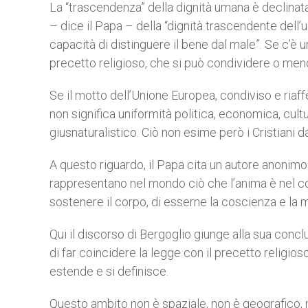
La “trascendenza” della dignità umana è declinata da
– dice il Papa – della “dignità trascendente dell’u
capacità di distinguere il bene dal male”. Se c’è un
precetto religioso, che si può condividere o meno, 
Se il motto dell’Unione Europea, condiviso e riaffe
non significa uniformità politica, economica, cu
giusnaturalistico. Ciò non esime però i Cristiani d
A questo riguardo, il Papa cita un autore anonimo 
rappresentano nel mondo ciò che l’anima è nel cor
sostenere il corpo, di esserne la coscienza e la 
Qui il discorso di Bergoglio giunge alla sua concl
di far coincidere la legge con il precetto religioso
estende e si definisce.
Questo ambito non è spaziale, non è geografico, m