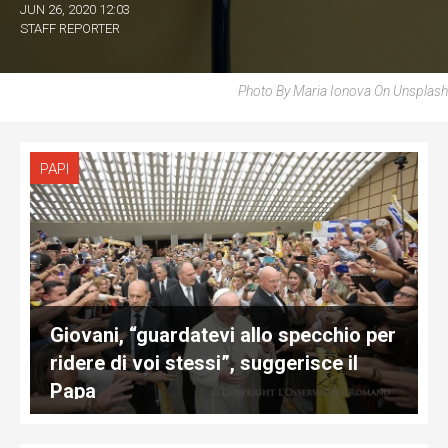
JUN 26, 2020 12:03
STAFF REPORTER
Photo By Maria Ionova On Unsplash
PAPI
Giovani, “guardatevi allo specchio per
ridere di voi stessi”, suggerisce il
Papa