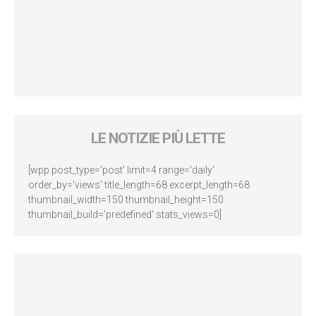
LE NOTIZIE PIÙ LETTE
[wpp post_type='post' limit=4 range='daily'
order_by='views' title_length=68 excerpt_length=68
thumbnail_width=150 thumbnail_height=150
thumbnail_build='predefined' stats_views=0]