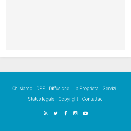
Chi siamo
DPF
Diffusione
La Proprietà
Servizi
Status legale
Copyright
Contattaci