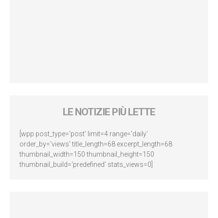
LE NOTIZIE PIÙ LETTE
[wpp post_type='post' limit=4 range='daily'
order_by='views' title_length=68 excerpt_length=68
thumbnail_width=150 thumbnail_height=150
thumbnail_build='predefined' stats_views=0]