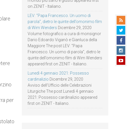
mondo più sano e giusto appeared first
on ZENIT - Italiano.
LEV: “Papa Francesco. Un uomo di
olare
parola”, dietro le quinte dell’omonimo film
,
di Wim Wenders
Dicembre 29, 2020
Volume fotografico a cura di monsignor
Dario Edoardo Viganò e Gianluca della
Maggiore The post LEV: “Papa
Francesco. Un uomo di parola”, dietro le
quinte dell’omonimo film di Wim Wenders
etere
appeared first on ZENIT - Italiano.
Lunedì 4 gennaio 2021: Possesso
cardinalizio
Dicembre 29, 2020
orzino
Avviso dell’Ufficio delle Celebrazioni
Liturgiche The post Lunedì 4 gennaio
2021: Possesso cardinalizio appeared
rra per
first on ZENIT - Italiano.
stolato