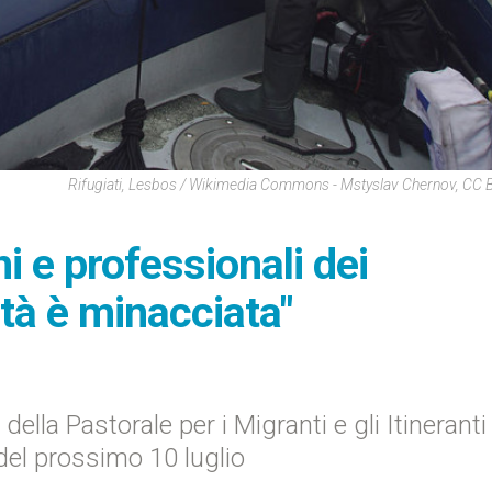
Rifugiati, Lesbos / Wikimedia Commons - Mstyslav Chernov, CC 
ni e professionali dei
ità è minacciata"
ella Pastorale per i Migranti e gli Itineranti 
el prossimo 10 luglio