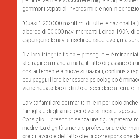
per intervenire e soccorrere migliaia di persone 
gommoni stipati all’inverosimile e non in condizion
“Quasi 1.200.000 marittimi di tutte le nazionalità 
a bordo di 50.000 navi mercantili, circa il 90% di 
espongono le navi a rischi considerevoli, ma sono i
“La loro integrità fisica – prosegue – è minacciata 
alle rapine a mano armata, il fatto di passare da u
costantemente a nuove situazioni, continua a rap
equipaggi. Il loro benessere psicologico è minac
viene negato loro il diritto di scendere a terra e i
La vita familiare dei marittimi è in pericolo anche
famiglia e dagli amici per diversi mesi e, spesso, pe
Consiglio – crescono senza una figura paterna ment
madre. La dignità umana e professionale dei mari
ore di lavoro e del fatto che la corresponsione de