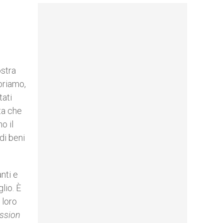
ostra
oriamo,
tati
tta che
o il
di beni
nti e
lio. È
 loro
ssion