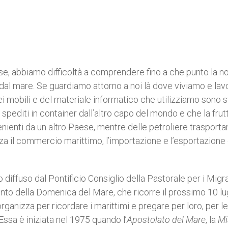
e, abbiamo difficoltà a comprendere fino a che punto la n
e dal mare. Se guardiamo attorno a noi là dove viviamo e lav
 mobili e del materiale informatico che utilizziamo sono s
ti spediti in container dall’altro capo del mondo e che la fru
enti da un altro Paese, mentre delle petroliere trasportan
za il commercio marittimo, l’importazione e l’esportazione 
diffuso dal Pontificio Consiglio della Pastorale per i Migra
ento della Domenica del Mare, che ricorre il prossimo 10 lug
ganizza per ricordare i marittimi e pregare per loro, per le
 Essa è iniziata nel 1975 quando l’
Apostolato del Mare
, la
Mi