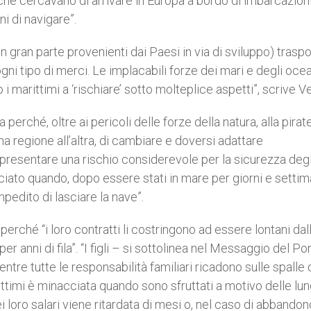
che cercavano di arrivare in Europa a bordo di imbarcazion
i di navigare”.
(in gran parte provenienti dai Paesi in via di sviluppo) trasp
ogni tipo di merci. Le implacabili forze dei mari e degli oce
 marittimi a ‘rischiare’ sotto molteplice aspetti”, scrive Ve
perché, oltre ai pericoli delle forze della natura, alla pirat
na regione all’altra, di cambiare e doversi adattare
presentare una rischio considerevole per la sicurezza degl
ciato quando, dopo essere stati in mare per giorni e settim
mpedito di lasciare la nave”.
 perché “i loro contratti li costringono ad essere lontani dal
r anni di fila”. “I figli – si sottolinea nel Messaggio del Pon
re tutte le responsabilità familiari ricadono sulle spalle 
ttimi è minacciata quando sono sfruttati a motivo delle lu
i loro salari viene ritardata di mesi o, nel caso di abbandon