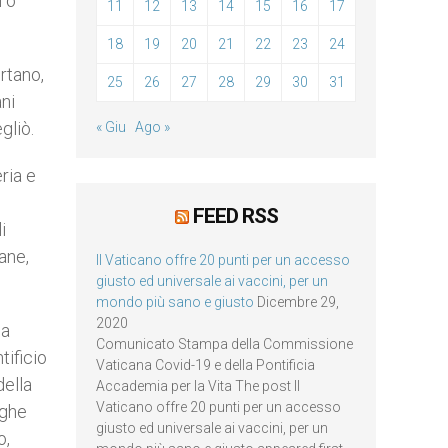
i o
11
12
13
14
15
16
17
18
19
20
21
22
23
24
ortano,
25
26
27
28
29
30
31
ani
gliò.
« Giu
Ago »
eria e
FEED RSS
i
ane,
Il Vaticano offre 20 punti per un accesso
giusto ed universale ai vaccini, per un
mondo più sano e giusto
Dicembre 29,
2020
la
Comunicato Stampa della Commissione
tificio
Vaticana Covid-19 e della Pontificia
della
Accademia per la Vita The post Il
Vaticano offre 20 punti per un accesso
nghe
giusto ed universale ai vaccini, per un
o,