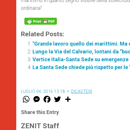
marittimo in quanto
segno visibile della sollecit
ordinaria”.
Related Posts:
"Grande lavoro quello dei marittimi. Ma 
Lungo la Via del Calvario, lontani da “buo
Vertice Italia-Santa Sede su emergenze 
La Santa Sede chiede più rispetto per le
LUGLIO 04, 2016 13:18
DICASTERI
W
M
F
T
S
h
e
a
w
h
a
s
c
i
a
t
s
e
t
r
Share this Entry
s
e
b
t
e
A
n
o
e
p
g
o
r
ZENIT Staff
p
e
k