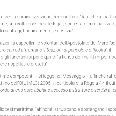
 per la criminalizzazione dei marittimi, “dato che in partic
time, una volta considerate legali, sono state criminalizzate
i naufragi, l’inquinamento, e così via”.
zioni a cappellani e volontari dell’Apostolato del Mare
“
ad
ro cari ed affrontano situazioni di pericolo e difficoltà”
,
il
e gli Itineranti
si pone
quindi “a fianco dei marittimi per rip
re rispettati e protetti”.
ittime competenti – si legge nel Messaggio – affinché raff
imo dell’OIL (MLC) 2006, in particolare la Regola 4.4 il cui
 bordo di una nave abbiano accesso a strutture e servizi a te
diocesi marittime, “affinché istituiscano e sostengano l’apo