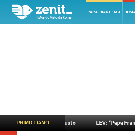
PAPA FRANCESCO
ROM
 sano e giusto
LEV: “Papa Francesco. Un uomo di
PRIMO PIANO