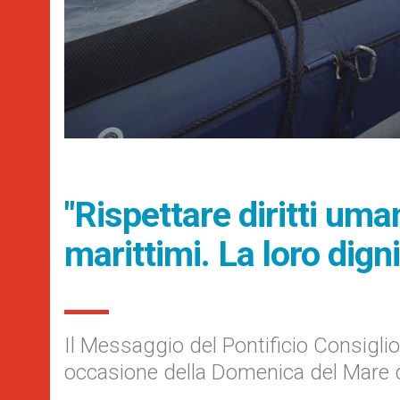
"Rispettare diritti uma
marittimi. La loro dign
Il Messaggio del Pontificio Consiglio d
occasione della Domenica del Mare d