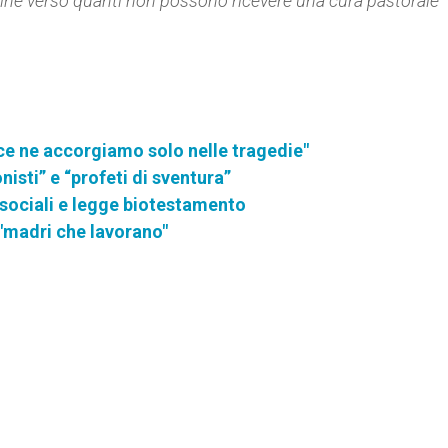
udine verso quanti non possono ricevere una cura pastorale
ce ne accorgiamo solo nelle tragedie"
nisti” e “profeti di sventura”
sociali e legge biotestamento
 "madri che lavorano"