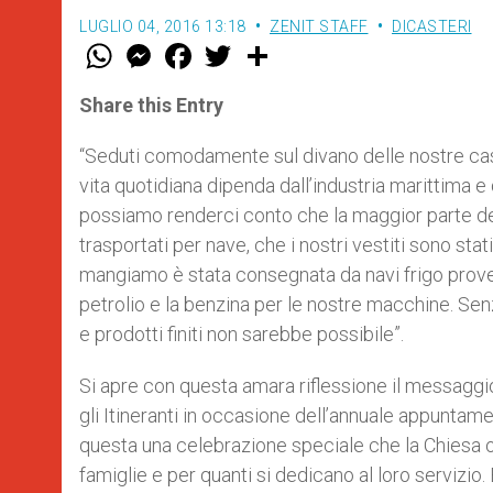
LUGLIO 04, 2016 13:18
ZENIT STAFF
DICASTERI
W
M
F
T
S
h
e
a
w
h
a
s
c
i
a
t
s
e
t
r
Share this Entry
s
e
b
t
e
A
n
o
e
p
g
o
r
“Seduti comodamente sul divano delle nostre cas
p
e
k
vita quotidiana dipenda dall’industria marittima 
r
possiamo renderci conto che la maggior parte dei
trasportati per nave, che i nostri vestiti sono sta
mangiamo è stata consegnata da navi frigo proveni
petrolio e la benzina per le nostre macchine. Sen
e prodotti finiti non sarebbe possibile”.
Si apre con questa amara riflessione il messaggio 
gli Itineranti in occasione dell’annuale appuntam
questa una celebrazione speciale che la Chiesa or
famiglie e per quanti si dedicano al loro servizio.