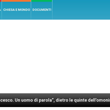
A
CHIESA E MONDO
DOCUMENTI
 parola”, dietro le quinte dell’omonimo film di Wim 