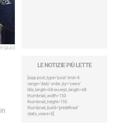
BY-SA 4.0
LE NOTIZIE PIÙ LETTE
[wpp post_type='post' limit=4
range='daily' order_by='views'
title_length=68 excerpt_length=68
thumbnail_width=150
thumbnail_height=150
thumbnail_build='predefined'
in
stats_views=0]