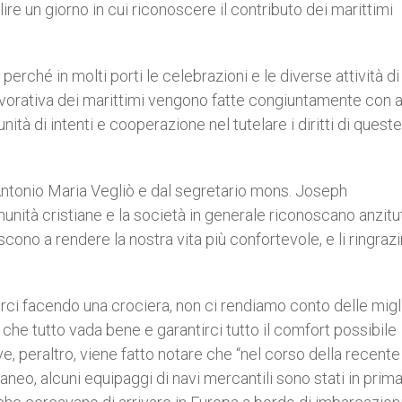
ire un giorno in cui riconoscere il contributo dei marittimi
rché in molti porti le celebrazioni e le diverse attività di
avorativa dei marittimi vengono fatte congiuntamente con a
tà di intenti e cooperazione nel tutelare i diritti di queste
Antonio Maria Vegliò e dal segretario mons. Joseph
unità cristiane e la società in generale riconoscano anzitut
no a rendere la nostra vita più confortevole, e li ringraz
ci facendo una crociera, non ci rendiamo conto delle migli
he tutto vada bene e garantirci tutto il comfort possibile
ve, peraltro, viene fatto notare che “nel corso della recente
neo, alcuni equipaggi di navi mercantili sono stati in prima