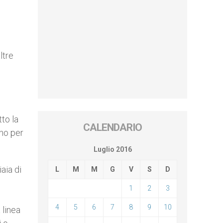
ltre
to la
CALENDARIO
ino per
Luglio 2016
aia di
L
M
M
G
V
S
D
1
2
3
4
5
6
7
8
9
10
 linea