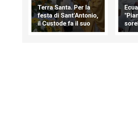
Terra Santa. Per la
Ecua
festa di Sant'Antonio,
"Pia
il Custode fa il suo
sore
ingresso a Giaffa
non è