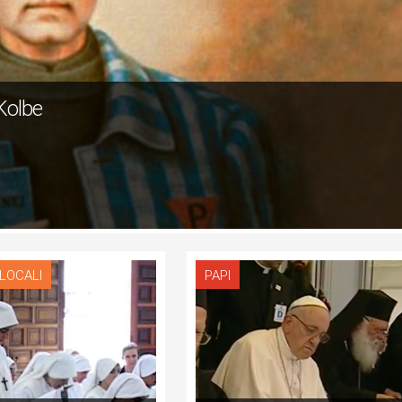
 Kolbe
 LOCALI
PAPI