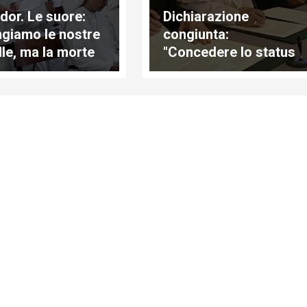
dor. Le suore:
Dichiarazione
ngiamo le nostre
congiunta:
lle, ma la morte
"Concedere lo status
 la fine”
di rifugiato a quanti
ne sono idonei"