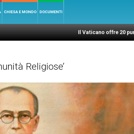
A
CHIESA E MONDO
DOCUMENTI
Il Vaticano offre 20 punti per un ac
nità Religiose’