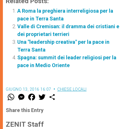
Related Posts:
A Roma la preghiera interreligiosa per la
pace in Terra Santa
Valle di Cremisan: il dramma dei cristiani e
dei proprietari terrieri
Una "leadership creativa" per la pace in
Terra Santa
Spagna: summit dei leader religiosi per la
pace in Medio Oriente
GIUGNO 13, 2016 16:07
CHIESE LOCALI
W
M
F
T
S
h
e
a
w
h
a
s
c
i
a
t
s
e
t
r
Share this Entry
s
e
b
t
e
A
n
o
e
p
g
o
r
ZENIT Staff
p
e
k