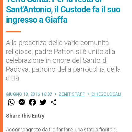
Sant'Antonio, il Custode fa il suo
ingresso a Giaffa
Alla presenza delle varie comunità
religiose, padre Patton si è unito alla
celebrazione in onore del Santo di
Padova, patrono della parrocchia della
città.
GIUGNO 13, 2016 16:07
ZENIT STAFF
CHIESE LOCALI
W
M
F
T
S
h
e
a
w
h
a
s
c
i
a
t
s
e
t
r
Share this Entry
s
e
b
t
e
A
n
o
e
p
g
o
r
Accompagnato da tre fanfare, una statua fiorita di