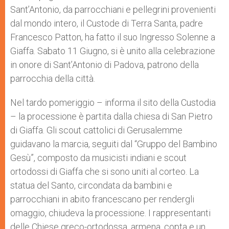
p
e
k
Sant’Antonio, da parrocchiani e pellegrini provenienti
r
dal mondo intero, il Custode di Terra Santa, padre
Francesco Patton, ha fatto il suo Ingresso Solenne a
Giaffa. Sabato 11 Giugno, si è unito alla celebrazione
in onore di Sant’Antonio di Padova, patrono della
parrocchia della città.
Nel tardo pomeriggio – informa il sito della Custodia
– la processione è partita dalla chiesa di San Pietro
di Giaffa. Gli scout cattolici di Gerusalemme
guidavano la marcia, seguiti dal “Gruppo del Bambino
Gesù”, composto da musicisti indiani e scout
ortodossi di Giaffa che si sono uniti al corteo. La
statua del Santo, circondata da bambini e
parrocchiani in abito francescano per rendergli
omaggio, chiudeva la processione. I rappresentanti
delle Chiese greco-ortodossa, armena, copta e un