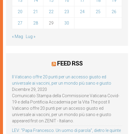
13
14
15
16
17
18
19
20
21
22
23
24
25
26
27
28
29
30
« Mag
Lug »
FEED RSS
Il Vaticano offre 20 punti per un accesso giusto ed
universale ai vaccini, per un mondo più sano e giusto
Dicembre 29, 2020
Comunicato Stampa della Commissione Vaticana Covid-
19 e della Pontificia Accademia per la Vita The post Il
Vaticano offre 20 punti per un accesso giusto ed
universale ai vaccini, per un mondo più sano e giusto
appeared first on ZENIT - Italiano.
LEV: “Papa Francesco. Un uomo di parola”, dietro le quinte