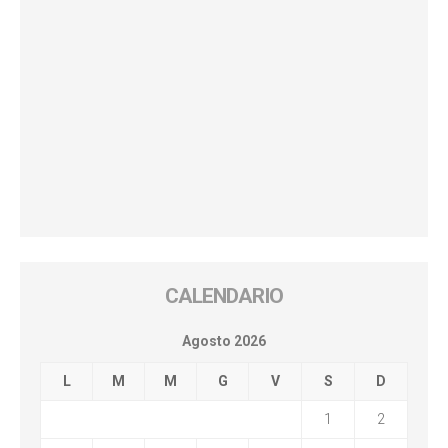
CALENDARIO
Agosto 2026
L
M
M
G
V
S
D
1
2