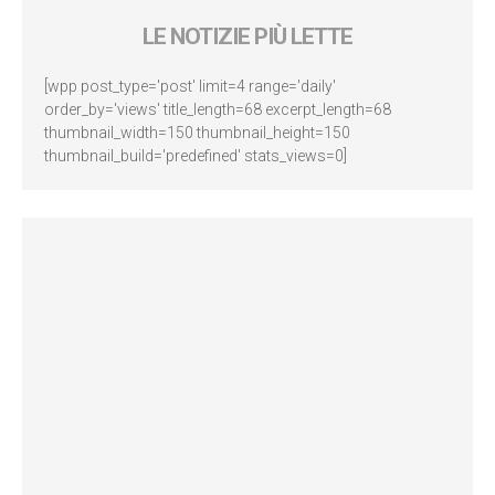
LE NOTIZIE PIÙ LETTE
[wpp post_type='post' limit=4 range='daily'
order_by='views' title_length=68 excerpt_length=68
thumbnail_width=150 thumbnail_height=150
thumbnail_build='predefined' stats_views=0]