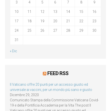
3
4
5
6
7
8
9
10
11
12
13
14
15
16
17
18
19
20
21
22
23
24
25
26
27
28
29
30
31
« Dic
FEED RSS
Il Vaticano offre 20 punti per un accesso giusto ed
universale ai vaccini, per un mondo più sano e giusto
Dicembre 29, 2020
Comunicato Stampa della Commissione Vaticana Covid-
19 e della Pontificia Accademia per la Vita The post Il
Vaticano offre 20 punti per un accesso giusto ed