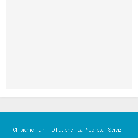
Chi siamo
DPF
Diffusione
La Proprietà
Servizi