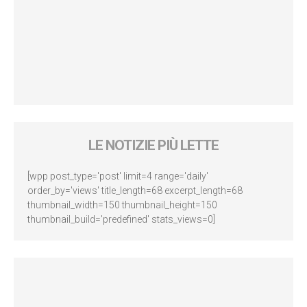
LE NOTIZIE PIÙ LETTE
[wpp post_type='post' limit=4 range='daily'
order_by='views' title_length=68 excerpt_length=68
thumbnail_width=150 thumbnail_height=150
thumbnail_build='predefined' stats_views=0]