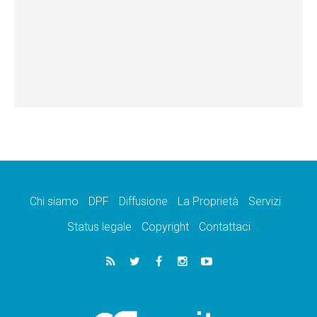
Chi siamo
DPF
Diffusione
La Proprietà
Servizi
Status legale
Copyright
Contattaci