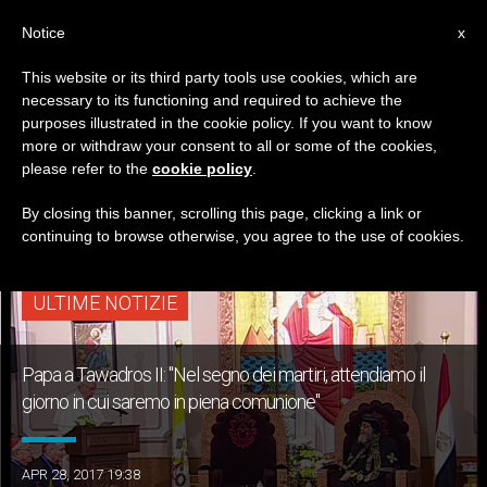
IT
Notice
x
This website or its third party tools use cookies, which are
necessary to its functioning and required to achieve the
TAG
purposes illustrated in the cookie policy. If you want to know
Posts Tagged ‘chiesa
more or withdraw your consent to all or some of the cookies,
please refer to the
cookie policy
.
Copta’
By closing this banner, scrolling this page, clicking a link or
continuing to browse otherwise, you agree to the use of cookies.
ULTIME NOTIZIE
Papa a Tawadros II: "Nel segno dei martiri, attendiamo il
giorno in cui saremo in piena comunione"
APR 28, 2017 19:38