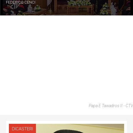
FEDERICO CENCI
Papa E Tawadros II - CTV
DICASTERI