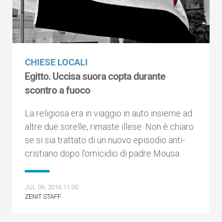
CHIESE LOCALI
Egitto. Uccisa suora copta durante
scontro a fuoco
La religiosa era in viaggio in auto insieme ad
altre due sorelle, rimaste illese. Non è chiaro
se si sia trattato di un nuovo episodio anti-
cristiano dopo l’omicidio di padre Mousa
JUL 06, 2016 11:00
ZENIT STAFF