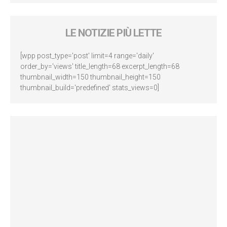
LE NOTIZIE PIÙ LETTE
[wpp post_type='post' limit=4 range='daily'
order_by='views' title_length=68 excerpt_length=68
thumbnail_width=150 thumbnail_height=150
thumbnail_build='predefined' stats_views=0]