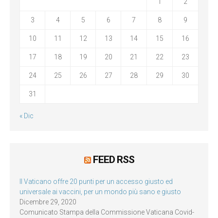
1
2
3
4
5
6
7
8
9
10
11
12
13
14
15
16
17
18
19
20
21
22
23
24
25
26
27
28
29
30
31
« Dic
FEED RSS
Il Vaticano offre 20 punti per un accesso giusto ed
universale ai vaccini, per un mondo più sano e giusto
Dicembre 29, 2020
Comunicato Stampa della Commissione Vaticana Covid-