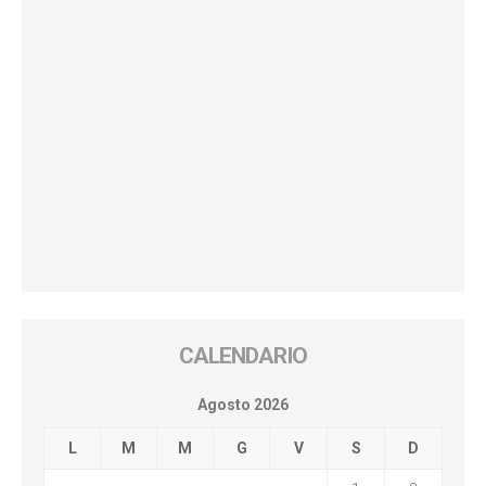
CALENDARIO
Agosto 2026
L
M
M
G
V
S
D