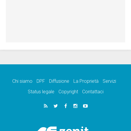
Chi siamo
DPF
Diffusione
La Proprietà
Servizi
Status legale
Copyright
Contattaci