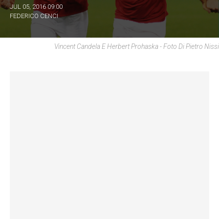
JUL 05, 2016 09:00
FEDERICO CENCI
Vincent Candela E Herbert Prohaska - Foto Di Pietro Nissi