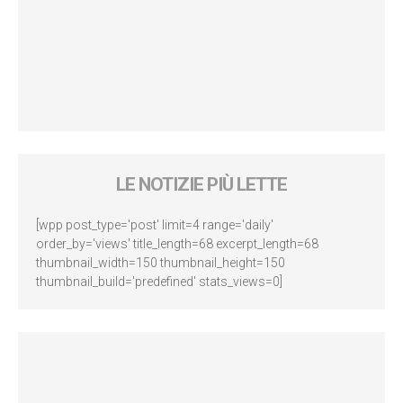
LE NOTIZIE PIÙ LETTE
[wpp post_type='post' limit=4 range='daily'
order_by='views' title_length=68 excerpt_length=68
thumbnail_width=150 thumbnail_height=150
thumbnail_build='predefined' stats_views=0]