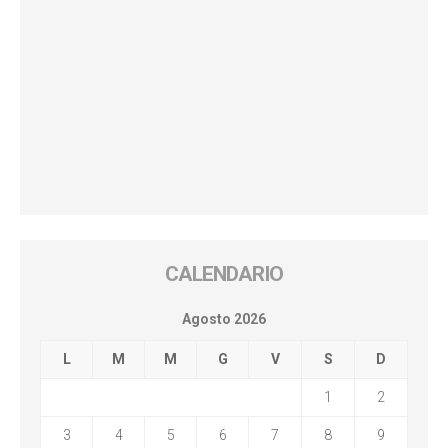
CALENDARIO
Agosto 2026
L
M
M
G
V
S
D
1
2
3
4
5
6
7
8
9