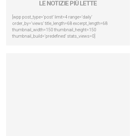
LE NOTIZIE PIÙ LETTE
[wpp post_type='post' limit=4 range='daily'
order_by='views' title_length=68 excerpt_length=68
thumbnail_width=150 thumbnail_height=150
thumbnail_build='predefined' stats_views=0]