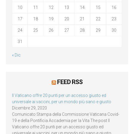
10
11
12
13
14
15
16
17
18
19
20
21
22
23
24
25
26
27
28
29
30
31
« Dic
FEED RSS
Il Vaticano offre 20 punti per un accesso giusto ed
universale ai vaccini, per un mondo più sano e giusto
Dicembre 29, 2020
Comunicato Stampa della Commissione Vaticana Covid-
19 e della Pontificia Accademia per la Vita The post Il
Vaticano offre 20 punti per un accesso giusto ed
universale ai vaccini, per un mondo più sano e giusto