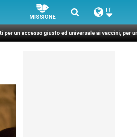
IT
MISSIONE
iusto ed universale ai vaccini, per un mondo più sano e