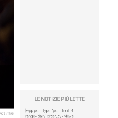
LE NOTIZIE PIÙ LETTE
[wpp post_type='post' limit=4
cs Italia
range='daily' order_by='views'