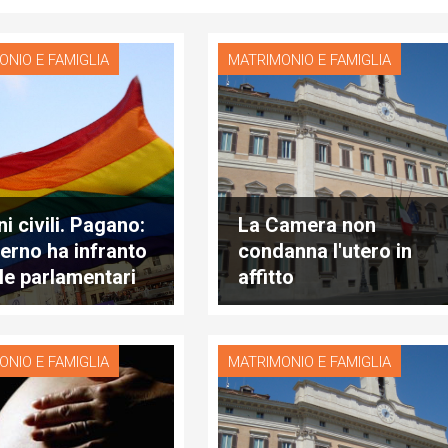
ONIO E FAMIGLIA
MATRIMONIO E FAMIGLIA
i civili. Pagano:
La Camera non
erno ha infranto
condanna l'utero in
le parlamentari
affitto
compiacere lobby
ONIO E FAMIGLIA
MATRIMONIO E FAMIGLIA