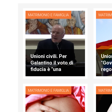
MATRIMONIO E FAMIGLIA
MATRIM
Unioni civili. Per
Union
Galantino il voto di
"Gov
fiducia è "una
rego
sconfitta per tutti"
per 
lgbt"
MATRIMONIO E FAMIGLIA
MATRIM