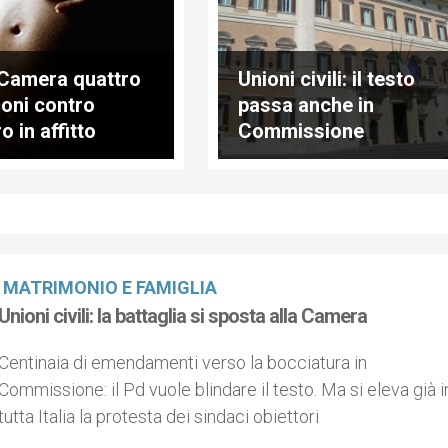
 Camera quattro
Unioni civili: il testo
oni contro
passa anche in
ro in affitto
Commissione
Giustizia della
Camera
MATRIMONIO E FAMIGLIA
Unioni civili: la battaglia si sposta alla Camera
Centinaia di emendamenti verso la bocciatura in
Commissione: il Pd vuole blindare il testo. Ma si eleva già i
tutta Italia la protesta dei sindaci obiettori