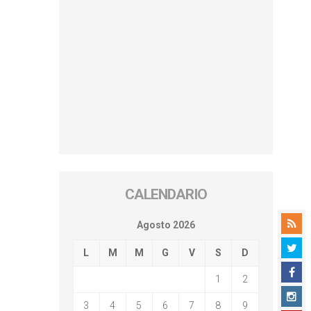
CALENDARIO
Agosto 2026
L
M
M
G
V
S
D
1
2
3
4
5
6
7
8
9