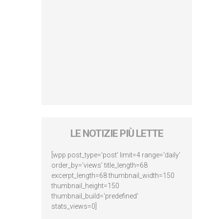
LE NOTIZIE PIÙ LETTE
[wpp post_type='post' limit=4 range='daily'
order_by='views' title_length=68
excerpt_length=68 thumbnail_width=150
thumbnail_height=150
thumbnail_build='predefined'
stats_views=0]