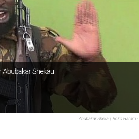
der Abubakar Shekau
Abubakar Shekau, Boko Haram -