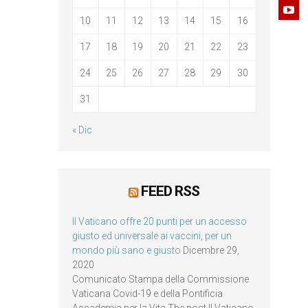
10
11
12
13
14
15
16
17
18
19
20
21
22
23
24
25
26
27
28
29
30
31
« Dic
FEED RSS
Il Vaticano offre 20 punti per un accesso
giusto ed universale ai vaccini, per un
mondo più sano e giusto
Dicembre 29,
2020
Comunicato Stampa della Commissione
Vaticana Covid-19 e della Pontificia