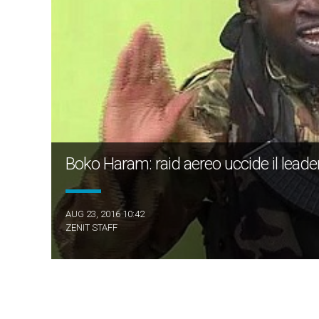
Boko Haram: raid aereo uccide il lea
AUG 23, 2016 10:42
ZENIT STAFF