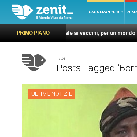
PAPA FRANCESCO
ROM
o ed universale ai vaccini, per un mondo più sano e giu
PRIMO PIANO
TAG
Posts Tagged ‘born
ULTIME NOTIZIE