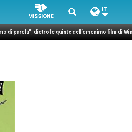
IT
MISSIONE
dietro le quinte dell’omonimo film di Wim Wenders