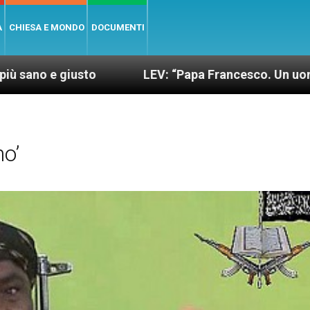
A
CHIESA E MONDO
DOCUMENTI
sto
LEV: “Papa Francesco. Un uomo di parola”, 
o’