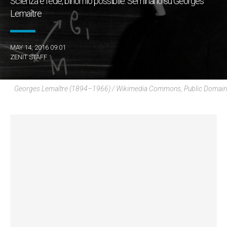
Scienza e fede, binomio possibile. Seminario su Georges
Lemaître
MAY 14, 2016 09:01
ZENIT STAFF
Georges Lemaître (1894–1966) / Wikimedia Commons, Public Domain