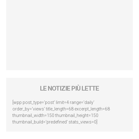
LE NOTIZIE PIÙ LETTE
[wpp post_type='post' limit=4 range='daily'
order_by='views' title_length=68 excerpt_length=68
thumbnail_width=150 thumbnail_height=150
thumbnail_build='predefined' stats_views=0]