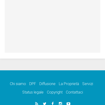
Chi siamo
DPF
Diffusione
La Proprietà
Servizi
Status legale
Copyright
Contattaci