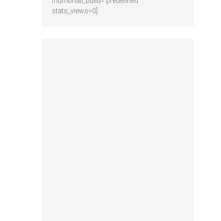
thumbnail_build='predefined'
stats_views=0]