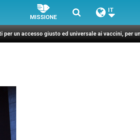
IT
MISSIONE
 giusto ed universale ai vaccini, per un mondo più sano