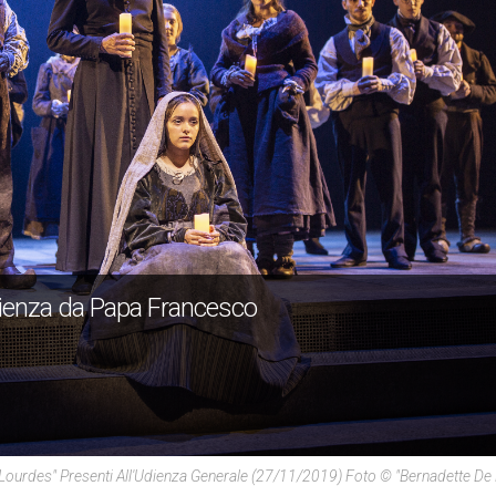
udienza da Papa Francesco
De Lourdes" Presenti All'Udienza Generale (27/11/2019) Foto © "Bernadette De