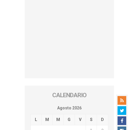
CALENDARIO
Agosto 2026
L
M
M
G
V
S
D