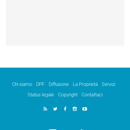
Chi siamo
DPF
Diffusione
La Proprietà
Servizi
Status legale
Copyright
Contattaci