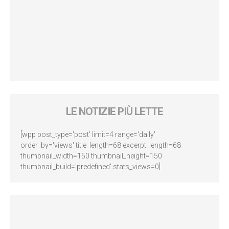
LE NOTIZIE PIÙ LETTE
[wpp post_type='post' limit=4 range='daily'
order_by='views' title_length=68 excerpt_length=68
thumbnail_width=150 thumbnail_height=150
thumbnail_build='predefined' stats_views=0]