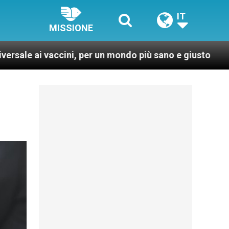
IT
MISSIONE
, per un mondo più sano e giusto
LEV: “Papa Fra