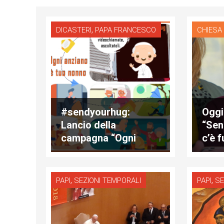
,
DICASTERI
PAPA FRANCESCO
CHIESA
#sendyourhug:
Oggi 
Lancio della
“Sen
campagna “Ogni
c’è f
anziano è tuo nonno”
,
,
PAPI
SEZIONI TEMPORALI
PAPI
SE