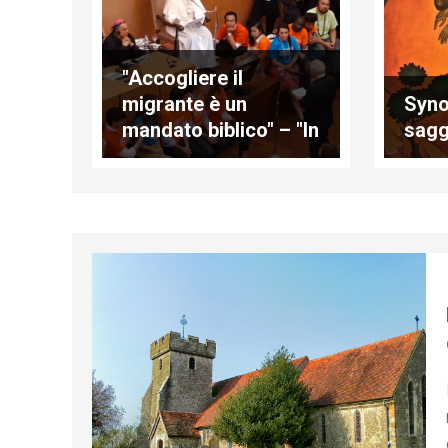
"Accogliere il
migrante è un
Syno
mandato biblico" – "In
sagg
questo mondo, la
tortura è pane
quotidiano, e sembra
normale, e nessuno
parla"