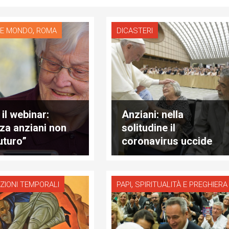
,
 E MONDO
ROMA
DICASTERI
il webinar:
Anziani: nella
za anziani non
solitudine il
uturo”
coronavirus uccide
di più
,
ZIONI TEMPORALI
PAPI
SPIRITUALITÀ E PREGHIERA