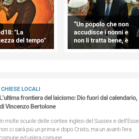
“Un popolo che non
d18: "La
accudisce i nonni e
ezza del tempo"
non li tratta bene, è
un popolo che non ha
futuro!"
CHIESE LOCALI
L’ultima frontiera del laicismo: Dio fuori dal calendario,
di Vincenzo Bertolone
In molte scuole delle contee inglesi del Sussex e dell’Ess
non ci sarà più un prima e dopo Cristo, ma un avanti l’era
comune ed un’era comune