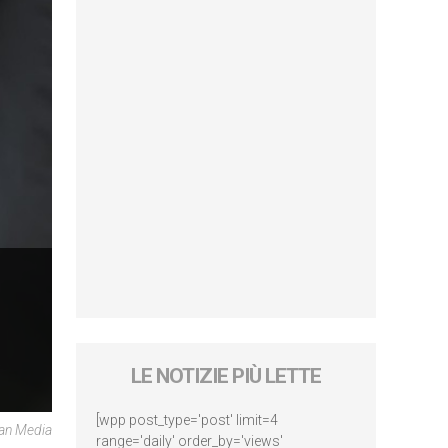
LE NOTIZIE PIÙ LETTE
[wpp post_type='post' limit=4
can Media
range='daily' order_by='views'