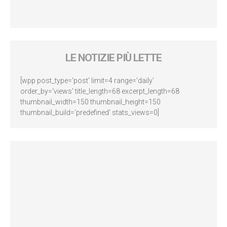
LE NOTIZIE PIÙ LETTE
[wpp post_type='post' limit=4 range='daily'
order_by='views' title_length=68 excerpt_length=68
thumbnail_width=150 thumbnail_height=150
thumbnail_build='predefined' stats_views=0]