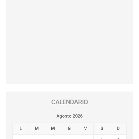
CALENDARIO
Agosto 2026
L
M
M
G
V
S
D