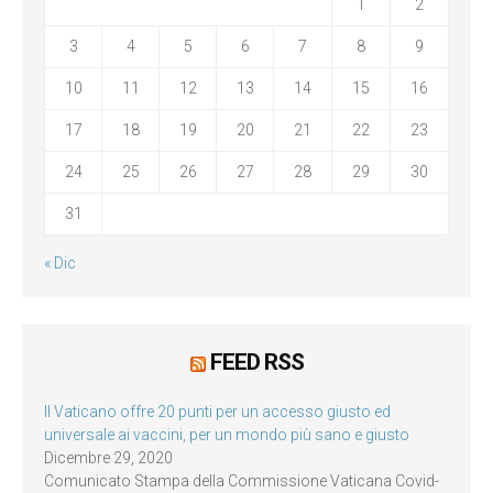
1
2
3
4
5
6
7
8
9
10
11
12
13
14
15
16
17
18
19
20
21
22
23
24
25
26
27
28
29
30
31
« Dic
FEED RSS
Il Vaticano offre 20 punti per un accesso giusto ed
universale ai vaccini, per un mondo più sano e giusto
Dicembre 29, 2020
Comunicato Stampa della Commissione Vaticana Covid-