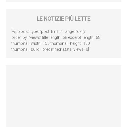
LE NOTIZIE PIÙ LETTE
[wpp post_type='post' limit=4 range='daily'
order_by='views' title_length=68 excerpt_length=68
thumbnail_width=150 thumbnail_height=150
thumbnail_build='predefined' stats_views=0]