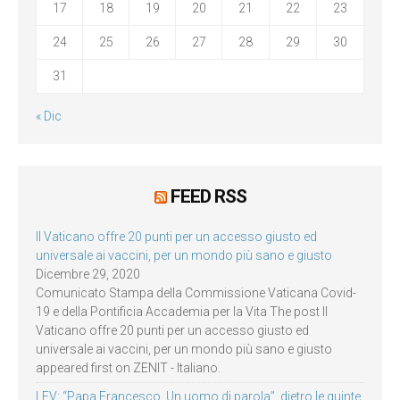
17
18
19
20
21
22
23
24
25
26
27
28
29
30
31
« Dic
FEED RSS
Il Vaticano offre 20 punti per un accesso giusto ed
universale ai vaccini, per un mondo più sano e giusto
Dicembre 29, 2020
Comunicato Stampa della Commissione Vaticana Covid-
19 e della Pontificia Accademia per la Vita The post Il
Vaticano offre 20 punti per un accesso giusto ed
universale ai vaccini, per un mondo più sano e giusto
appeared first on ZENIT - Italiano.
LEV: “Papa Francesco. Un uomo di parola”, dietro le quinte