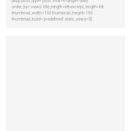
[wpp post_type='post' limit=4 range='daily'
order_by='views' title_length=68 excerpt_length=68
thumbnail_width=150 thumbnail_height=150
thumbnail_build='predefined' stats_views=0]