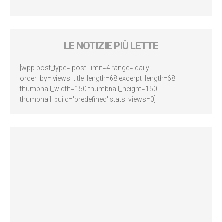
LE NOTIZIE PIÙ LETTE
[wpp post_type='post' limit=4 range='daily'
order_by='views' title_length=68 excerpt_length=68
thumbnail_width=150 thumbnail_height=150
thumbnail_build='predefined' stats_views=0]