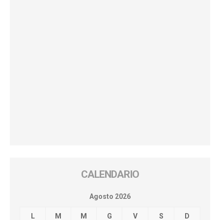
CALENDARIO
Agosto 2026
L
M
M
G
V
S
D