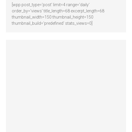
[wpp post_type='post' limit=4 range='daily'
order_by='views' title_length=68 excerpt_length=68
thumbnail_width=150 thumbnail_height=150
thumbnail_build='predefined' stats_views=0]