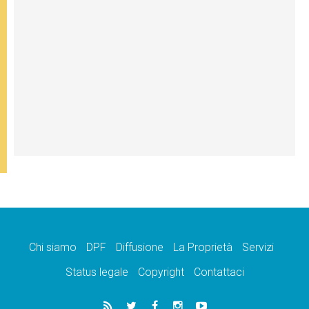
Chi siamo
DPF
Diffusione
La Proprietà
Servizi
Status legale
Copyright
Contattaci