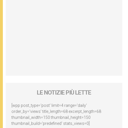
LE NOTIZIE PIÙ LETTE
[wpp post_type='post' limit=4 range='daily'
order_by='views' title_length=68 excerpt_length=68
thumbnail_width=150 thumbnail_height=150
thumbnail_build='predefined' stats_views=0]