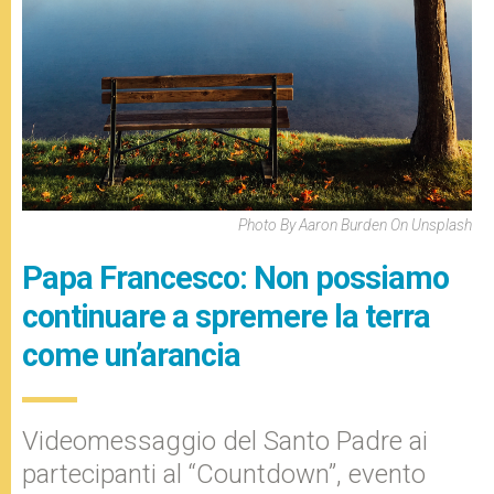
Photo By Aaron Burden On Unsplash
Papa Francesco: Non possiamo
continuare a spremere la terra
come un’arancia
Videomessaggio del Santo Padre ai
partecipanti al “Countdown”, evento