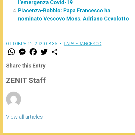
l’emergenza Covid-19
Piacenza-Bobbio: Papa Francesco ha
nominato Vescovo Mons. Adriano Cevolotto
OTTOBRE 12, 2020 08:35
PAPA FRANCESCO
W
M
F
T
S
h
e
a
w
h
a
s
c
i
a
t
s
e
t
r
Share this Entry
s
e
b
t
e
A
n
o
e
p
g
o
r
ZENIT Staff
p
e
k
r
View all articles