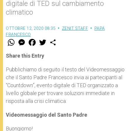
digitale di TED sul cambiamento
climatico
OTTOBRE 12, 2020 08:35
ZENIT STAFF
PAPA
FRANCESCO
W
M
F
T
S
h
e
a
w
h
a
s
c
i
a
t
s
e
t
r
Share this Entry
s
e
b
t
e
A
n
o
e
p
g
o
r
Pubblichiamo di seguito il testo del Videomessaggio
p
e
k
che il Santo Padre Francesco invia ai partecipanti al
r
“Countdown”, evento digitale di TED organizzato a
livello globale per trovare soluzioni immediate in
risposta alla crisi climatica:
Videomessaggio del Santo Padre
Buongiorno!