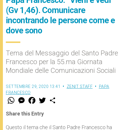
(Gv 1,46). Comunicare
incontrando le persone come e
dove sono
Tema del Messaggio del Santo Padre
Francesco per la 55.ma Giornata
Mondiale delle Comunicazioni Sociali
SETTEMBRE 29, 2020 13:41
ZENIT STAFF
PAPA
FRANCESCO
W
M
F
T
S
h
e
a
w
h
a
s
c
i
a
t
s
e
t
r
Share this Entry
s
e
b
t
e
A
n
o
e
p
g
o
r
Questo il tema che il Santo Padre Francesco ha