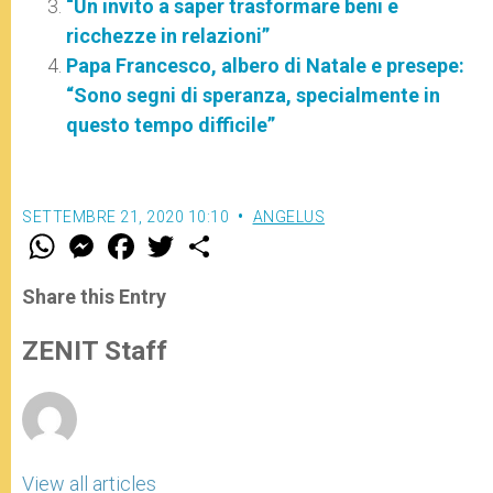
“Un invito a saper trasformare beni e
ricchezze in relazioni”
Papa Francesco, albero di Natale e presepe:
“Sono segni di speranza, specialmente in
questo tempo difficile”
SETTEMBRE 21, 2020 10:10
ANGELUS
W
M
F
T
S
h
e
a
w
h
a
s
c
i
a
t
s
e
t
r
Share this Entry
s
e
b
t
e
A
n
o
e
p
g
o
r
ZENIT Staff
p
e
k
r
View all articles