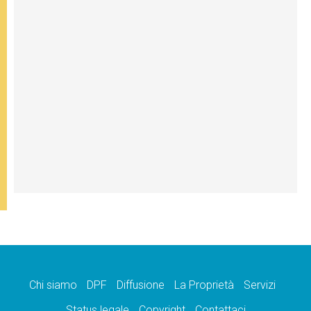
Chi siamo
DPF
Diffusione
La Proprietà
Servizi
Status legale
Copyright
Contattaci