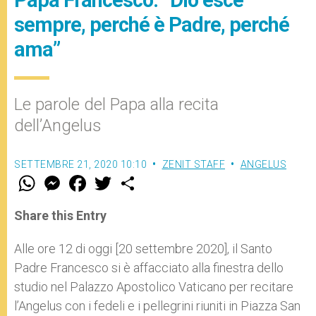
sempre, perché è Padre, perché
ama”
Le parole del Papa alla recita
dell’Angelus
SETTEMBRE 21, 2020 10:10
ZENIT STAFF
ANGELUS
W
M
F
T
S
h
e
a
w
h
a
s
c
i
a
t
s
e
t
r
Share this Entry
s
e
b
t
e
A
n
o
e
p
g
o
r
Alle ore 12 di oggi [20 settembre 2020], il Santo
p
e
k
Padre Francesco si è affacciato alla finestra dello
r
studio nel Palazzo Apostolico Vaticano per recitare
l’Angelus con i fedeli e i pellegrini riuniti in Piazza San