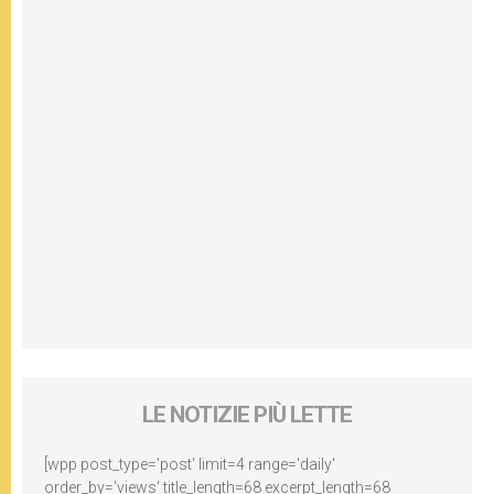
LE NOTIZIE PIÙ LETTE
[wpp post_type='post' limit=4 range='daily'
order_by='views' title_length=68 excerpt_length=68