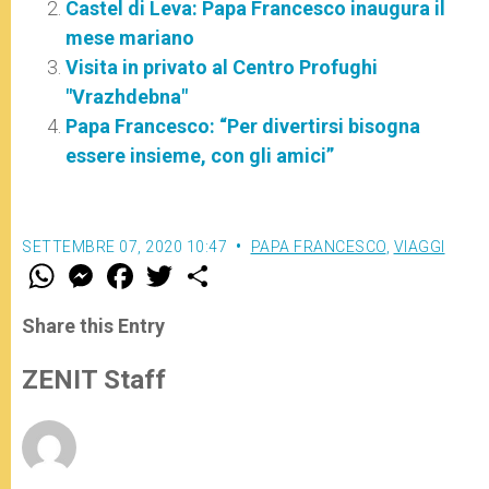
Castel di Leva: Papa Francesco inaugura il
mese mariano
Visita in privato al Centro Profughi
"Vrazhdebna"
Papa Francesco: “Per divertirsi bisogna
essere insieme, con gli amici”
SETTEMBRE 07, 2020 10:47
PAPA FRANCESCO
,
VIAGGI
W
M
F
T
S
h
e
a
w
h
a
s
c
i
a
t
s
e
t
r
Share this Entry
s
e
b
t
e
A
n
o
e
p
g
o
r
ZENIT Staff
p
e
k
r