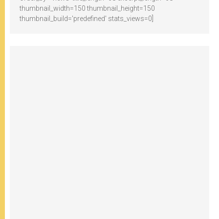
thumbnail_width=150 thumbnail_height=150
thumbnail_build='predefined' stats_views=0]