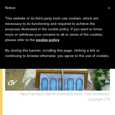
IT
Notice
x
This website or its third party tools use cookies, which are
necessary to its functioning and required to achieve the
,
PAPA FRANCESCO
VIAGGI
purposes illustrated in the cookie policy. If you want to know
more or withdraw your consent to all or some of the cookies,
please refer to the
cookie policy
.
By closing this banner, scrolling this page, clicking a link or
continuing to browse otherwise, you agree to the use of cookies.
Papa Francesco Alla Porziuncola Di Assisi- Foto Screenshot
Copyright CTV