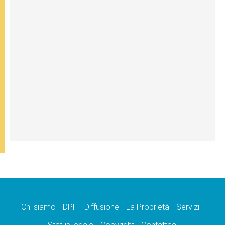
Chi siamo
DPF
Diffusione
La Proprietà
Servizi