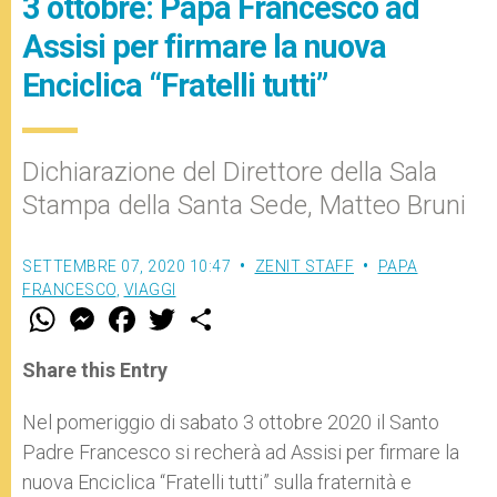
3 ottobre: Papa Francesco ad
Assisi per firmare la nuova
Enciclica “Fratelli tutti”
Dichiarazione del Direttore della Sala
Stampa della Santa Sede, Matteo Bruni
SETTEMBRE 07, 2020 10:47
ZENIT STAFF
PAPA
FRANCESCO
,
VIAGGI
W
M
F
T
S
h
e
a
w
h
a
s
c
i
a
t
s
e
t
r
Share this Entry
s
e
b
t
e
A
n
o
e
p
g
o
r
Nel pomeriggio di sabato 3 ottobre 2020 il Santo
p
e
k
Padre Francesco si recherà ad Assisi per firmare la
r
nuova Enciclica “Fratelli tutti” sulla fraternità e