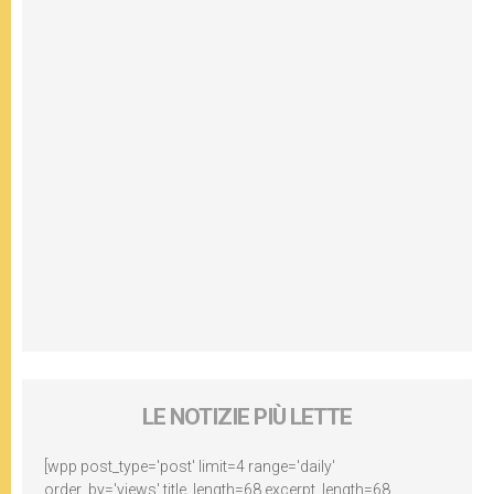
LE NOTIZIE PIÙ LETTE
[wpp post_type='post' limit=4 range='daily'
order_by='views' title_length=68 excerpt_length=68