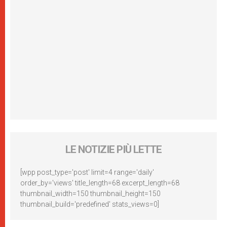
LE NOTIZIE PIÙ LETTE
[wpp post_type='post' limit=4 range='daily'
order_by='views' title_length=68 excerpt_length=68
thumbnail_width=150 thumbnail_height=150
thumbnail_build='predefined' stats_views=0]