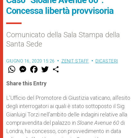
Concessa libertà provvisoria
Comunicato della Sala Stampa della
Santa Sede
GIUGNO 16, 2020 15:26
ZENIT STAFF
DICASTERI
W
M
F
T
S
h
e
a
w
h
a
s
c
i
a
t
s
e
t
r
Share this Entry
s
e
b
t
e
A
n
o
e
p
g
o
r
L’Ufficio del Promotore di Giustizia vaticano, all’esito
p
e
k
degli interrogatori ai quali è stato sottoposto il Sig.
r
Gianluigi Torzi nell’ambito delle indagini relative alla
compravendita del palazzo in
Sloane Avenue 60
di
Londra, ha concesso, con provvedimento in data