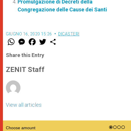
Promulgazione di Decreti della
Congregazione delle Cause dei Santi
GIUGNO 16, 2020 15:26
DICASTERI
W
M
F
T
S
h
e
a
w
h
a
s
c
i
a
t
s
e
t
r
Share this Entry
s
e
b
t
e
A
n
o
e
p
g
o
r
ZENIT Staff
p
e
k
r
View all articles