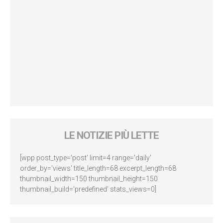
LE NOTIZIE PIÙ LETTE
[wpp post_type='post' limit=4 range='daily'
order_by='views' title_length=68 excerpt_length=68
thumbnail_width=150 thumbnail_height=150
thumbnail_build='predefined' stats_views=0]