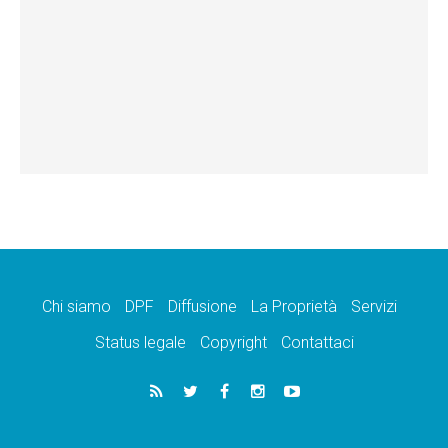
Chi siamo
DPF
Diffusione
La Proprietà
Servizi
Status legale
Copyright
Contattaci