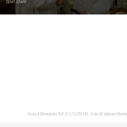
ZENIT STAFF
Visita A Benedetto XVI (21/12/2018) - Foto © Vatican Media