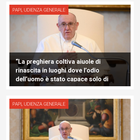
,
PAPI
UDIENZA GENERALE
“La preghiera coltiva aiuole di
rinascita in luoghi dove l’odio
dell’uomo è stato capace solo di
allargare il deserto”
,
PAPI
UDIENZA GENERALE