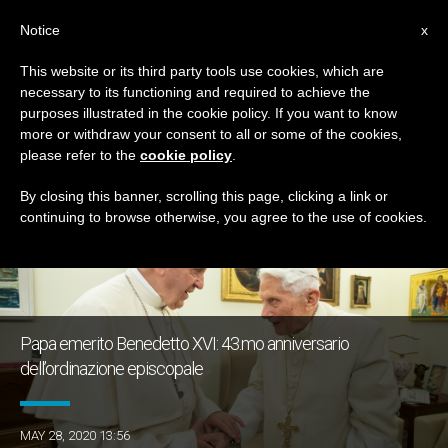
IT
Notice
x
This website or its third party tools use cookies, which are
necessary to its functioning and required to achieve the
MESE
purposes illustrated in the cookie policy. If you want to know
Maggio, 2020
more or withdraw your consent to all or some of the cookies,
please refer to the
cookie policy
.
By closing this banner, scrolling this page, clicking a link or
continuing to browse otherwise, you agree to the use of cookies.
ULTIME NOTIZIE
Papa emerito Benedetto XVI: 43.mo anniversario
dell’ordinazione episcopale
MAY 28, 2020 13:56