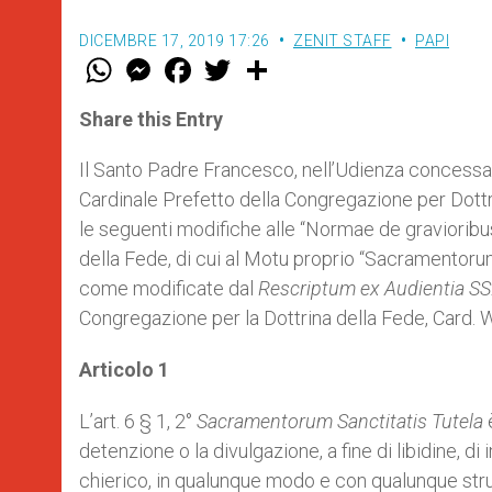
DICEMBRE 17, 2019 17:26
ZENIT STAFF
PAPI
W
M
F
T
S
h
e
a
w
h
a
s
c
i
a
t
s
e
t
r
Share this Entry
s
e
b
t
e
A
n
o
e
p
g
o
r
Il Santo Padre Francesco, nell’Udienza concessa a
p
e
k
Cardinale Prefetto della Congregazione per Dottrin
r
le seguenti modifiche alle “Normae de gravioribus 
della Fede, di cui al Motu proprio “Sacramentorum 
come modificate dal
Rescriptum ex Audientia SS
Congregazione per la Dottrina della Fede, Card. 
Articolo 1
L’art. 6 § 1, 2°
Sacramentorum Sanctitatis Tutela
è
detenzione o la divulgazione, a fine di libidine, di
chierico, in qualunque modo e con qualunque str