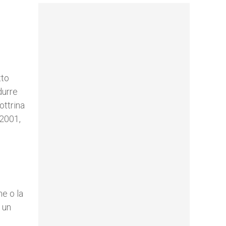
tto
durre
ottrina
 2001,
ne o la
i un