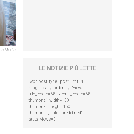
can Media
LE NOTIZIE PIÙ LETTE
[wpp post_type='post' limit=4
range='daily' order_by='views'
title_length=68 excerpt_length=68
thumbnail_width=150
thumbnail_height=150
thumbnail_build='predefined'
stats_views=0]