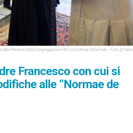
 Alla Plenaria Della Congregazione Per La Dottrina Della Fede - Foto @ Vati
dre Francesco con cui si
difiche alle “Normae de