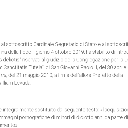
l sottoscritto Cardinale Segretario di Stato e al sottoscri
a della Fede il giorno 4 ottobre 2019, ha stabilito di intro
delictis” riservati al giudizio della Congregazione per la D
Sanctitatis Tutela”, di San Giovanni Paolo II, del 30 aprile
.mi
, del 21 maggio 2010, a firma dell’allora Prefetto della
William Levada:
 integralmente sostituito dal seguente testo: «l’acquisizio
 immagini pornografiche di minori di diciotto anni da parte d
umento».