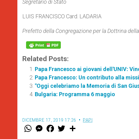
Segretario di Stato
LUIS FRANCISCO Card. LADARIA
Prefetto della Congregazione per la Dottrina dell
Related Posts:
Papa Francesco ai giovani dell'UNIV: Vi
Papa Francesco: Un contributo alla miss
"Oggi celebriamo la Memoria di San Gius
Bulgaria: Programma 6 maggio
DICEMBRE 17, 2019 17:26
PAPI
W
M
F
T
S
h
e
a
w
h
a
s
c
i
a