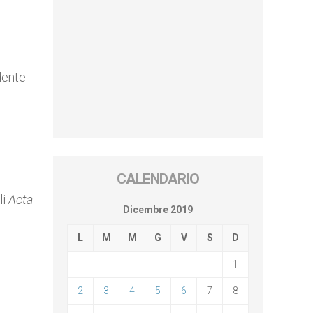
dente
CALENDARIO
li
Acta
Dicembre 2019
L
M
M
G
V
S
D
1
2
3
4
5
6
7
8