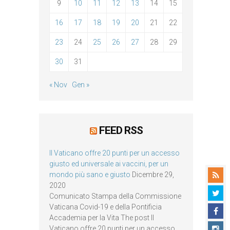
9
10
11
12
13
14
15
16
17
18
19
20
21
22
23
24
25
26
27
28
29
30
31
« Nov
Gen »
FEED RSS
Il Vaticano offre 20 punti per un accesso
giusto ed universale ai vaccini, per un
mondo più sano e giusto
Dicembre 29,
2020
Comunicato Stampa della Commissione
Vaticana Covid-19 e della Pontificia
Accademia per la Vita The post Il
Vaticano offre 20 punti per un accesso