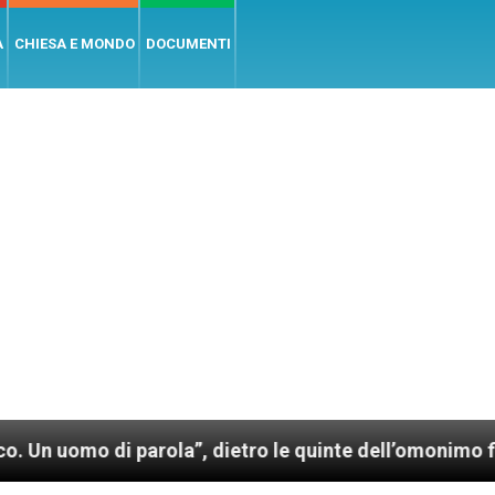
A
CHIESA E MONDO
DOCUMENTI
rola”, dietro le quinte dell’omonimo film di Wim Wend