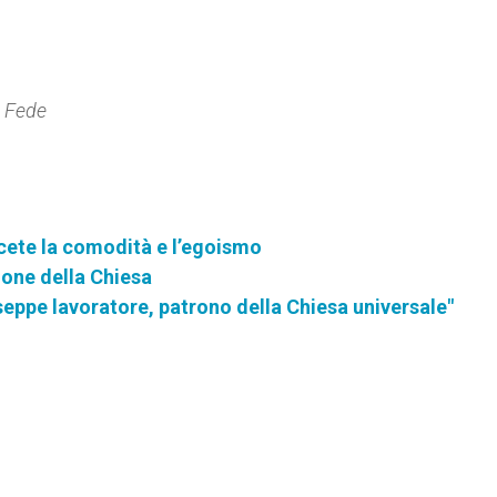
a Fed
e
ncete la comodità e l’egoismo
ione della Chiesa
eppe lavoratore, patrono della Chiesa universale"