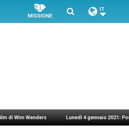
IT
MISSIONE
ers
Lunedì 4 gennaio 2021: Possesso cardinali