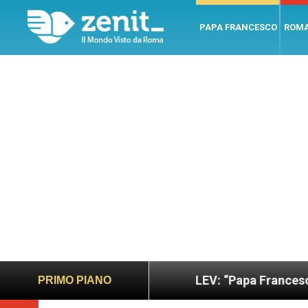
PAPA FRANCESCO
ROM
o e giusto
LEV: “Papa Francesco. Un uomo di pa
PRIMO PIANO