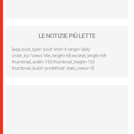
LE NOTIZIE PIÙ LETTE
[wpp post_type='post' limit=4 range='daily'
order_by='views' title_length=68 excerpt_length=68
thumbnail_width=150 thumbnail_height=150
thumbnail_build='predefined' stats_views=0]