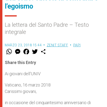
l’egoismo
La lettera del Santo Padre – Testo
integrale
MARZO 23, 2018 15:44
ZENIT STAFF
PAPI
W
M
F
T
S
h
e
a
w
h
a
s
c
i
a
t
s
e
t
r
Share this Entry
s
e
b
t
e
A
n
o
e
p
g
o
r
Ai giovani dell’UNIV
p
e
k
r
Vaticano, 16 marzo 2018
Carissimi giovani,
in occasione del cinquantesimo anniversario di