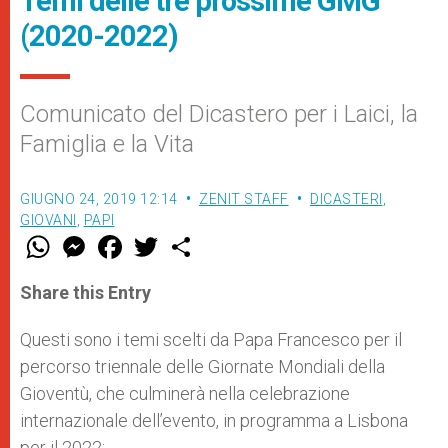
Temi delle tre prossime GMG
(2020-2022)
Comunicato del Dicastero per i Laici, la
Famiglia e la Vita
GIUGNO 24, 2019 12:14
ZENIT STAFF
DICASTERI
,
GIOVANI
,
PAPI
W
M
F
T
S
h
e
a
w
h
a
s
c
i
a
t
s
e
t
r
Share this Entry
s
e
b
t
e
A
n
o
e
p
g
o
r
Questi sono i temi scelti da Papa Francesco per il
p
e
k
percorso triennale delle Giornate Mondiali della
r
Gioventù, che culminerà nella celebrazione
internazionale dell’evento, in programma a Lisbona
per il 2022: