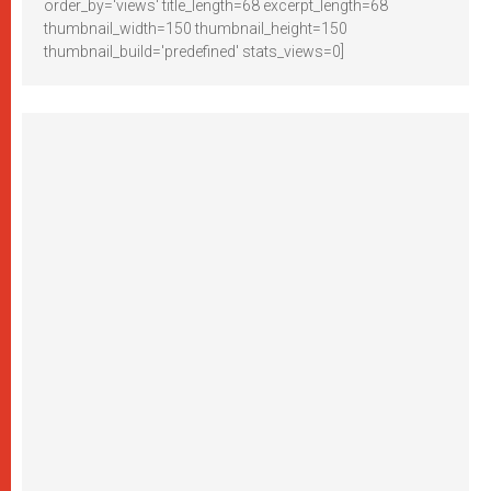
order_by='views' title_length=68 excerpt_length=68
thumbnail_width=150 thumbnail_height=150
thumbnail_build='predefined' stats_views=0]