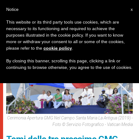
IT
Notice
x
This website or its third party tools use cookies, which are
necessary to its functioning and required to achieve the
,
,
DICASTERI
GIOVANI
PAPI
purposes illustrated in the cookie policy. If you want to know
more or withdraw your consent to all or some of the cookies,
please refer to the
cookie policy
.
By closing this banner, scrolling this page, clicking a link or
continuing to browse otherwise, you agree to the use of cookies.
Cerimonia Apertura GMG Nel Campo Santa Maria La Antigua (2019) -
Foto © Servizio Fotografico - Vatican Media