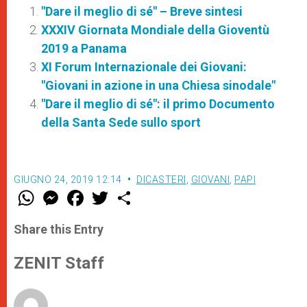
"Dare il meglio di sé" – Breve sintesi
XXXIV Giornata Mondiale della Gioventù
2019 a Panama
XI Forum Internazionale dei Giovani:
"Giovani in azione in una Chiesa sinodale"
"Dare il meglio di sé": il primo Documento
della Santa Sede sullo sport
GIUGNO 24, 2019 12:14
DICASTERI
,
GIOVANI
,
PAPI
W
M
F
T
S
h
e
a
w
h
a
s
c
i
a
t
s
e
t
r
Share this Entry
s
e
b
t
e
A
n
o
e
p
g
o
r
ZENIT Staff
p
e
k
r