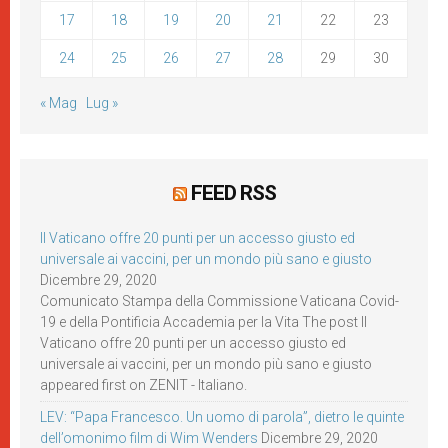
17
18
19
20
21
22
23
24
25
26
27
28
29
30
« Mag
Lug »
FEED RSS
Il Vaticano offre 20 punti per un accesso giusto ed
universale ai vaccini, per un mondo più sano e giusto
Dicembre 29, 2020
Comunicato Stampa della Commissione Vaticana Covid-
19 e della Pontificia Accademia per la Vita The post Il
Vaticano offre 20 punti per un accesso giusto ed
universale ai vaccini, per un mondo più sano e giusto
appeared first on ZENIT - Italiano.
LEV: “Papa Francesco. Un uomo di parola”, dietro le quinte
dell’omonimo film di Wim Wenders
Dicembre 29, 2020