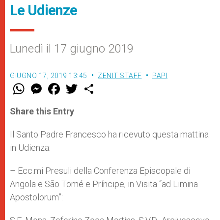
Le Udienze
Lunedì il 17 giugno 2019
GIUGNO 17, 2019 13:45
ZENIT STAFF
PAPI
W
M
F
T
S
h
e
a
w
h
a
s
c
i
a
t
s
e
t
r
Share this Entry
s
e
b
t
e
A
n
o
e
p
g
o
r
Il Santo Padre Francesco ha ricevuto questa mattina
p
e
k
in Udienza:
r
– Ecc.mi Presuli della Conferenza Episcopale di
Angola e São Tomé e Príncipe, in Visita “ad Limina
Apostolorum”: