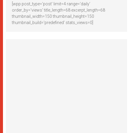
[wpp post_type='post' limit=4 range='daily'
order_by='views' title_length=68 excerpt_length=68
thumbnail_width=150 thumbnail_height=150
thumbnail_build='predefined' stats_views=0]