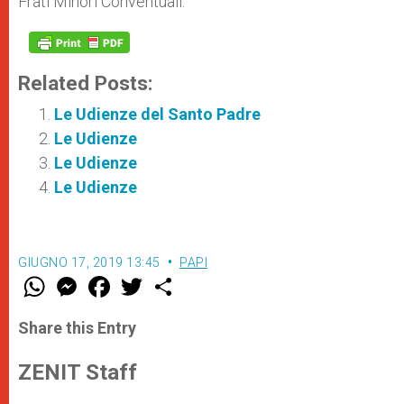
Frati Minori Conventuali.
Related Posts:
Le Udienze del Santo Padre
Le Udienze
Le Udienze
Le Udienze
GIUGNO 17, 2019 13:45
PAPI
W
M
F
T
S
h
e
a
w
h
a
s
c
i
a
t
s
e
t
r
Share this Entry
s
e
b
t
e
A
n
o
e
p
g
o
r
ZENIT Staff
p
e
k
r