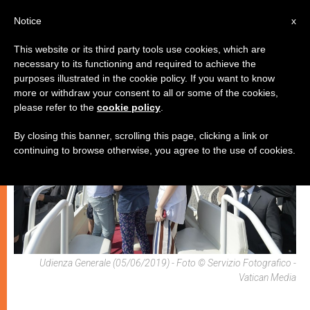
IT
Notice
x
This website or its third party tools use cookies, which are
necessary to its functioning and required to achieve the
,
CHIESE LOCALI
DICASTERI
purposes illustrated in the cookie policy. If you want to know
more or withdraw your consent to all or some of the cookies,
please refer to the
cookie policy
.
By closing this banner, scrolling this page, clicking a link or
continuing to browse otherwise, you agree to the use of cookies.
Udienza Generale (05/06/2019) - Foto © Servizio Fotografico -
Vatican Media