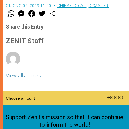
GIUGNO 07, 2019 11:40
CHIESE LOCALI
,
DICASTERI
W
M
F
T
S
h
e
a
w
h
a
s
c
i
a
t
s
e
t
r
Share this Entry
s
e
b
t
e
A
n
o
e
p
g
o
r
ZENIT Staff
p
e
k
r
View all articles