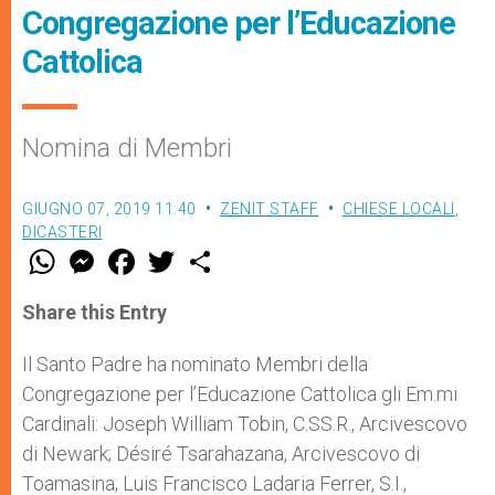
Congregazione per l’Educazione
Cattolica
Nomina di Membri
GIUGNO 07, 2019 11:40
ZENIT STAFF
CHIESE LOCALI
,
DICASTERI
W
M
F
T
S
h
e
a
w
h
a
s
c
i
a
t
s
e
t
r
Share this Entry
s
e
b
t
e
A
n
o
e
p
g
o
r
Il Santo Padre ha nominato Membri della
p
e
k
Congregazione per l’Educazione Cattolica gli Em.mi
r
Cardinali: Joseph William Tobin, C.SS.R., Arcivescovo
di Newark; Désiré Tsarahazana, Arcivescovo di
Toamasina; Luis Francisco Ladaria Ferrer, S.I.,