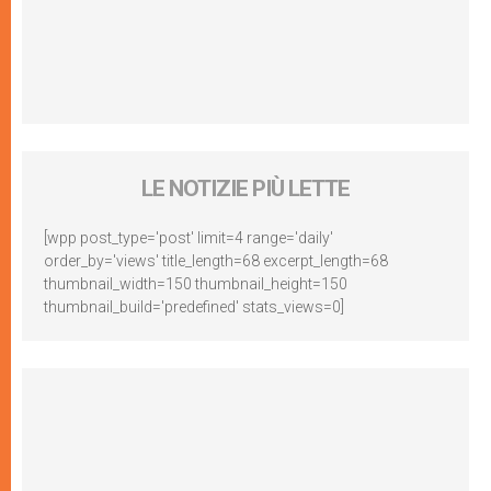
LE NOTIZIE PIÙ LETTE
[wpp post_type='post' limit=4 range='daily'
order_by='views' title_length=68 excerpt_length=68
thumbnail_width=150 thumbnail_height=150
thumbnail_build='predefined' stats_views=0]