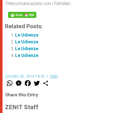
Telecomunicazioni, con i Familiari.
Related Posts:
Le Udienze
Le Udienze
Le Udienze
Le Udienze
GIUGNO 06, 2019 18:35
PAPI
W
M
F
T
S
h
e
a
w
h
a
s
c
i
a
t
s
e
t
r
Share this Entry
s
e
b
t
e
A
n
o
e
p
g
o
r
ZENIT Staff
p
e
k