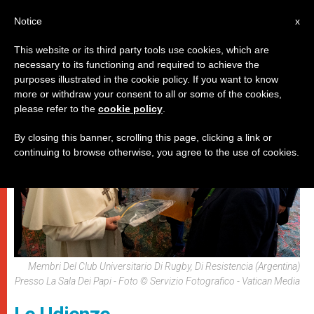
IT
Notice
x
This website or its third party tools use cookies, which are
necessary to its functioning and required to achieve the
PAPI
purposes illustrated in the cookie policy. If you want to know
more or withdraw your consent to all or some of the cookies,
please refer to the
cookie policy
.
By closing this banner, scrolling this page, clicking a link or
continuing to browse otherwise, you agree to the use of cookies.
Membri Del Club Universitario Di Rugby, Di Resistencia (Argentina)
Presso La Sala Dei Papi - Foto © Servizio Fotografico - Vatican Media