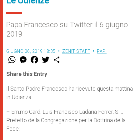
Le Udienze
Papa Francesco su Twitter il 6 giugno
2019
GIUGNO 06, 2019 18:35
ZENIT STAFF
PAPI
W
M
F
T
S
h
e
a
w
h
a
s
c
i
a
t
s
e
t
r
Share this Entry
s
e
b
t
e
A
n
o
e
p
g
o
r
Il Santo Padre Francesco ha ricevuto questa mattina
p
e
k
in Udienza:
r
– Em.mo Card. Luis Francisco Ladaria Ferrer, S.I.,
Prefetto della Congregazione per la Dottrina della
Fede;