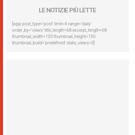
LE NOTIZIE PIÙ LETTE
[wpp post_type='post' limit=4 range='daily'
order_by='views' title_length=68 excerpt_length=68
thumbnail_width=150 thumbnail_height=150
thumbnail_build='predefined' stats_views=0]