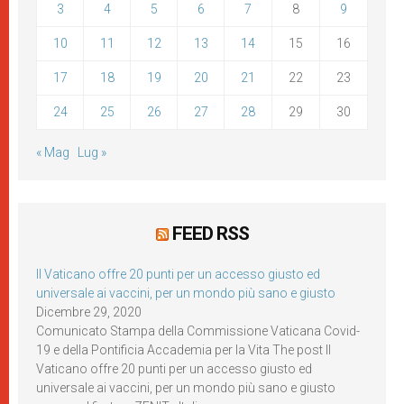
3
4
5
6
7
8
9
10
11
12
13
14
15
16
17
18
19
20
21
22
23
24
25
26
27
28
29
30
« Mag
Lug »
FEED RSS
Il Vaticano offre 20 punti per un accesso giusto ed
universale ai vaccini, per un mondo più sano e giusto
Dicembre 29, 2020
Comunicato Stampa della Commissione Vaticana Covid-
19 e della Pontificia Accademia per la Vita The post Il
Vaticano offre 20 punti per un accesso giusto ed
universale ai vaccini, per un mondo più sano e giusto