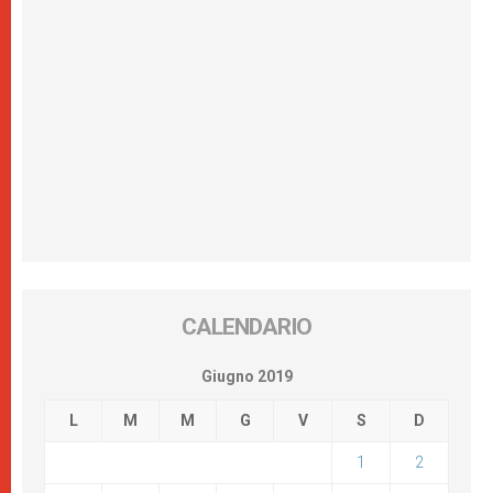
CALENDARIO
Giugno 2019
L
M
M
G
V
S
D
1
2