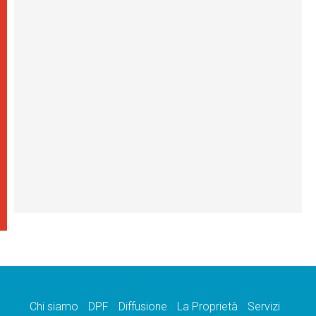
Chi siamo
DPF
Diffusione
La Proprietà
Servizi