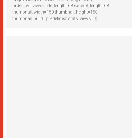
order_by='views' title_length=68 excerpt_length=68
thumbnail_width=150 thumbnail_height=150
thumbnail_build='predefined' stats_views=0]