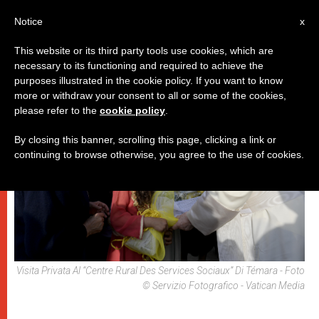
IT
Notice
x
This website or its third party tools use cookies, which are
necessary to its functioning and required to achieve the
,
PAPI
VIAGGI
purposes illustrated in the cookie policy. If you want to know
more or withdraw your consent to all or some of the cookies,
please refer to the
cookie policy
.
By closing this banner, scrolling this page, clicking a link or
continuing to browse otherwise, you agree to the use of cookies.
Visita Privata Al “Centre Rural Des Services Sociaux” Di Témara - Foto
© Servizio Fotografico - Vatican Media