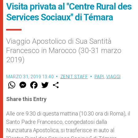
Visita privata al "Centre Rural des
Services Sociaux" di Témara
Viaggio Apostolico di Sua Santità
Francesco in Marocco (30-31 marzo
2019)
MARZO 31, 2019 13:40
ZENIT STAFF
PAPI
,
VIAGGI
W
M
F
T
S
h
e
a
w
h
a
s
c
i
a
t
s
e
t
r
Share this Entry
s
e
b
t
e
A
n
o
e
p
g
o
r
Alle ore 9.30 di questa mattina (10.30 ora di Roma), il
p
e
k
Santo Padre Francesco, congedatosi dalla
r
Nunziatura Apostolica, si trasferisce in auto al