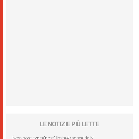
LE NOTIZIE PIÙ LETTE
[wpp post_type='post' limit=4 range='daily'