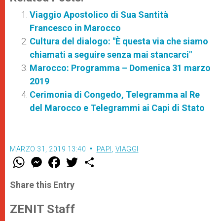
Viaggio Apostolico di Sua Santità
Francesco in Marocco
Cultura del dialogo: "È questa via che siamo
chiamati a seguire senza mai stancarci"
Marocco: Programma – Domenica 31 marzo
2019
Cerimonia di Congedo, Telegramma al Re
del Marocco e Telegrammi ai Capi di Stato
MARZO 31, 2019 13:40
PAPI
,
VIAGGI
W
M
F
T
S
h
e
a
w
h
a
s
c
i
a
t
s
e
t
r
Share this Entry
s
e
b
t
e
A
n
o
e
p
g
o
r
ZENIT Staff
p
e
k