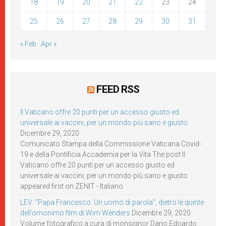
18
19
20
21
22
23
24
25
26
27
28
29
30
31
« Feb
Apr »
FEED RSS
Il Vaticano offre 20 punti per un accesso giusto ed
universale ai vaccini, per un mondo più sano e giusto
Dicembre 29, 2020
Comunicato Stampa della Commissione Vaticana Covid-
19 e della Pontificia Accademia per la Vita The post Il
Vaticano offre 20 punti per un accesso giusto ed
universale ai vaccini, per un mondo più sano e giusto
appeared first on ZENIT - Italiano.
LEV: “Papa Francesco. Un uomo di parola”, dietro le quinte
dell’omonimo film di Wim Wenders
Dicembre 29, 2020
Volume fotografico a cura di monsignor Dario Edoardo