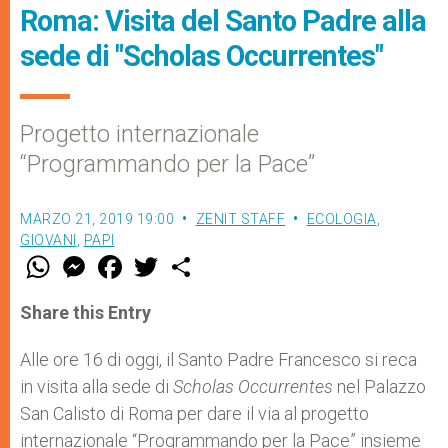
Roma: Visita del Santo Padre alla
sede di "Scholas Occurrentes"
Progetto internazionale
“Programmando per la Pace”
MARZO 21, 2019 19:00
ZENIT STAFF
ECOLOGIA
,
GIOVANI
,
PAPI
W
M
F
T
S
h
e
a
w
h
a
s
c
i
a
t
s
e
t
r
Share this Entry
s
e
b
t
e
A
n
o
e
p
g
o
r
Alle ore 16 di oggi, il Santo Padre Francesco si reca
p
e
k
in visita alla sede di
r
Scholas Occurrentes
nel Palazzo
San Calisto di Roma per dare il via al progetto
internazionale “Programmando per la Pace” insieme