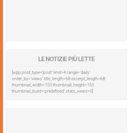
LE NOTIZIE PIÙ LETTE
[wpp post_type='post' limit=4 range='daily'
order_by='views' title_length=68 excerpt_length=68
thumbnail_width=150 thumbnail_height=150
thumbnail_build='predefined' stats_views=0]