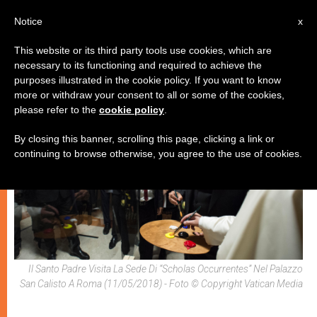
IT
Notice
x
This website or its third party tools use cookies, which are
necessary to its functioning and required to achieve the
,
,
ECOLOGIA
GIOVANI
PAPI
purposes illustrated in the cookie policy. If you want to know
more or withdraw your consent to all or some of the cookies,
please refer to the
cookie policy
.
By closing this banner, scrolling this page, clicking a link or
continuing to browse otherwise, you agree to the use of cookies.
Il Santo Padre Visita La Sede Di “Scholas Occurrentes” Nel Palazzo
San Calisto A Roma (11/05/2018) - Foto © Copyright Vatican Media