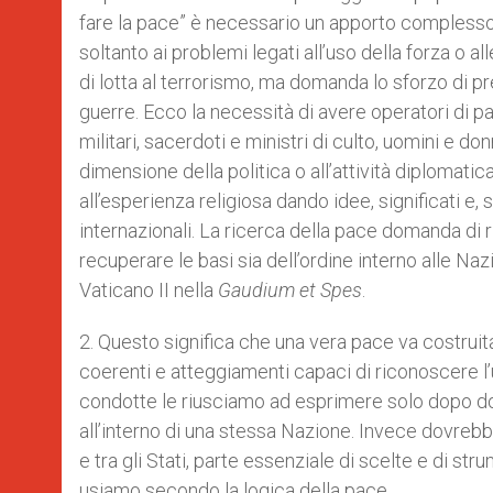
fare la pace” è necessario un apporto complesso 
soltanto ai problemi legati all’uso della forza o a
di lotta al terrorismo, ma domanda lo sforzo di pr
guerre. Ecco la necessità di avere operatori di pac
militari, sacerdoti e ministri di culto, uomini e d
dimensione della politica o all’attività diplomati
all’esperienza religiosa dando idee, significati e
internazionali. La ricerca della pace domanda di r
recuperare le basi sia dell’ordine interno alle Naz
Vaticano II nella
Gaudium et Spes
.
2. Questo significa che una vera pace va costruita
coerenti e atteggiamenti capaci di riconoscere l
condotte le riusciamo ad esprimere solo dopo dolo
all’interno di una stessa Nazione. Invece dovrebbe
e tra gli Stati, parte essenziale di scelte e di stru
usiamo secondo la logica della pace.