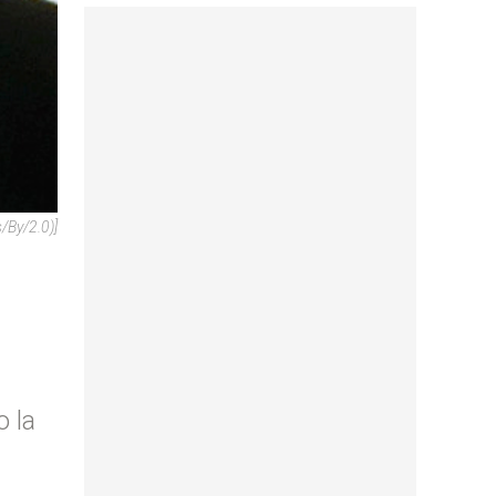
/by/2.0)]
o la