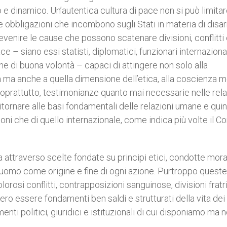
e dinamico. Un’autentica cultura di pace non si può limita
lle obbligazioni che incombono sugli Stati in materia di dis
evenire le cause che possono scatenare divisioni, conflitti
e – siano essi statisti, diplomatici, funzionari internazional
onne di buona volontà – capaci di attingere non solo alla
ca ma anche a quella dimensione dell’etica, alla coscienza m
, soprattutto, testimonianze quanto mai necessarie nelle rela
itornare alle basi fondamentali delle relazioni umane e quin
ioni che di quello internazionale, come indica più volte il Co
 attraverso scelte fondate su principi etici, condotte mora
’uomo come origine e fine di ogni azione. Purtroppo queste
rosi conflitti, contrapposizioni sanguinose, divisioni fratr
ro essere fondamenti ben saldi e strutturati della vita dei
menti politici, giuridici e istituzionali di cui disponiamo ma 