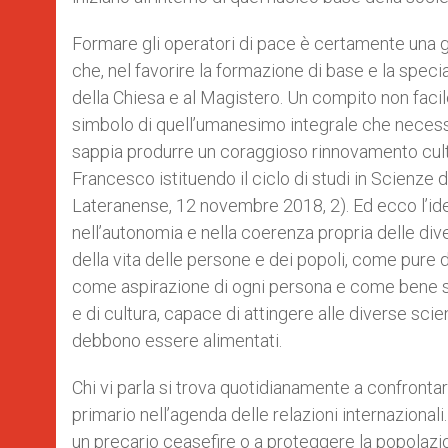
Formare gli operatori di pace è certamente una g
che, nel favorire la formazione di base e la specia
della Chiesa e al Magistero. Un compito non facil
simbolo di quell’umanesimo integrale che necess
sappia produrre un coraggioso rinnovamento cul
Francesco istituendo il ciclo di studi in Scienze d
Lateranense, 12 novembre 2018, 2). Ed ecco l’ide
nell’autonomia e nella coerenza propria delle div
della vita delle persone e dei popoli, come pure d
come aspirazione di ogni persona e come bene so
e di cultura, capace di attingere alle diverse scie
debbono essere alimentati.
Chi vi parla si trova quotidianamente a confrontars
primario nell’agenda delle relazioni internaziona
un precario ceasefire o a proteggere la popolazio