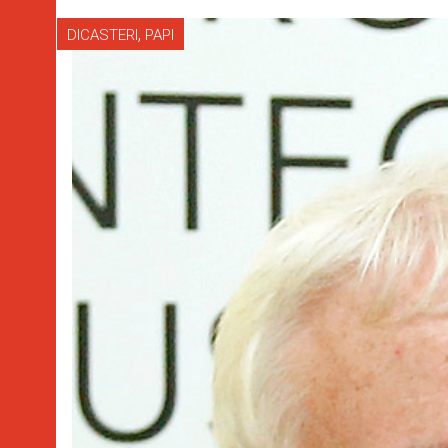
,
DICASTERI
PAPI