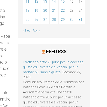
11
12
13
14
15
16
17
sto
18
19
20
21
22
23
24
ina
25
26
27
28
29
30
31
ogo
é
« Feb
Apr »
o Papa
ersità
re e
FEED RSS
ze
solo
Il Vaticano offre 20 punti per un accesso
giusto ed universale ai vaccini, per un
tudio
mondo più sano e giusto
Dicembre 29,
pace
2020
Comunicato Stampa della Commissione
Vaticana Covid-19 e della Pontificia
punto
Accademia per la Vita The post Il
Vaticano offre 20 punti per un accesso
antire
giusto ed universale ai vaccini, per un
e “per