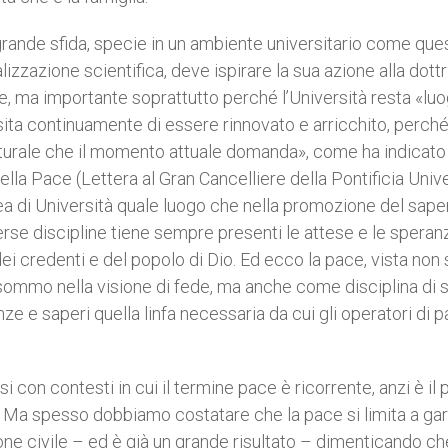
rande sfida, specie in un ambiente universitario come que
lizzazione scientifica, deve ispirare la sua azione alla dottr
e, ma importante soprattutto perché l’Università resta «lu
ita continuamente di essere rinnovato e arricchito, perch
turale che il momento attuale domanda», come ha indicat
ella Pace (Lettera al Gran Cancelliere della Pontificia Univ
a di Università quale luogo che nella promozione del sape
erse discipline tiene sempre presenti le attese e le speran
ei credenti e del popolo di Dio. Ed ecco la pace, vista non 
mmo nella visione di fede, ma anche come disciplina di s
nze e saperi quella linfa necessaria da cui gli operatori di 
i con contesti in cui il termine pace è ricorrente, anzi è il 
li. Ma spesso dobbiamo costatare che la pace si limita a gar
ne civile – ed è già un grande risultato – dimenticando ch