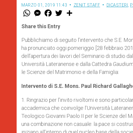
MARZO 01, 2019 11:43
ZENIT STAFF
DICASTERI
,
P
W
M
F
T
S
h
e
a
w
h
a
s
c
i
a
t
s
e
t
r
Share this Entry
s
e
b
t
e
A
n
o
e
p
g
o
r
Pubblichiamo di seguito l’intervento che S.E. Mons
p
e
k
ha pronunciato oggi pomeriggio [28 febbraio 2019
r
dell’apertura dei lavori del Seminario di studio da
Università Lateranense e dalla Cattedra
Gaudium
le Scienze del Matrimonio e della Famiglia:
Intervento di S.E. Mons. Paul Richard Gallagh
1. Ringrazio per l’invito rivoltomi e sono partic
accademica che coinvolge l’Università Lateranens
Teologico Giovanni Paolo II per le Scienze del M
una combinazione non casuale: la pace si costrui
iniziano all’interno di quel nucleo base della socie