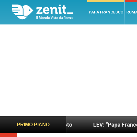
PAPA FRANCESCO
ROM
e giusto
LEV: “Papa Francesco. Un uomo di paro
PRIMO PIANO