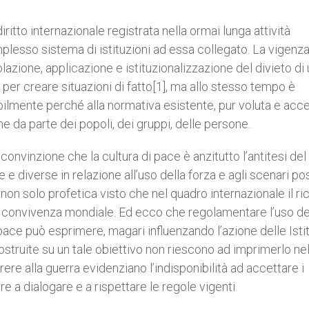
itto internazionale registrata nella ormai lunga attività
plesso sistema di istituzioni ad essa collegato. La vigenza
azione, applicazione e istituzionalizzazione del divieto di
 o per creare situazioni di fatto[1], ma allo stesso tempo è
bilmente perché alla normativa esistente, pur voluta e acce
e da parte dei popoli, dei gruppi, delle persone.
convinzione che la cultura di pace è anzitutto l’antitesi del
 e diverse in relazione all’uso della forza e agli scenari pos
 non solo profetica visto che nel quadro internazionale il ri
la convivenza mondiale. Ed ecco che regolamentare l’uso de
pace può esprimere, magari influenzando l’azione delle Isti
struite su un tale obiettivo non riescono ad imprimerlo nel
orrere alla guerra evidenziano l’indisponibilità ad accettare i
e a dialogare e a rispettare le regole vigenti.