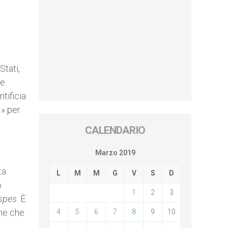
Stati,
ne
ntificia
I» per
CALENDARIO
Marzo 2019
ta
L
M
M
G
V
S
D
o
1
2
3
spes
. È
one che
4
5
6
7
8
9
10