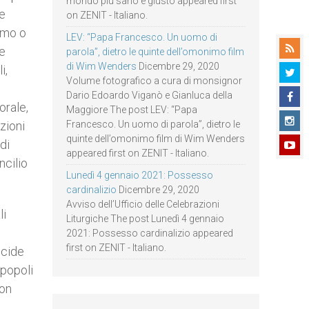
mondo più sano e giusto appeared first
re
on ZENIT - Italiano.
armo o
LEV: “Papa Francesco. Un uomo di
 e
parola”, dietro le quinte dell’omonimo film
di Wim Wenders
Dicembre 29, 2020
i,
Volume fotografico a cura di monsignor
Dario Edoardo Viganò e Gianluca della
orale,
Maggiore The post LEV: “Papa
zioni
Francesco. Un uomo di parola”, dietro le
quinte dell’omonimo film di Wim Wenders
di
appeared first on ZENIT - Italiano.
ncilio
Lunedì 4 gennaio 2021: Possesso
cardinalizio
Dicembre 29, 2020
Avviso dell’Ufficio delle Celebrazioni
li
Liturgiche The post Lunedì 4 gennaio
2021: Possesso cardinalizio appeared
first on ZENIT - Italiano.
icide
 popoli
non