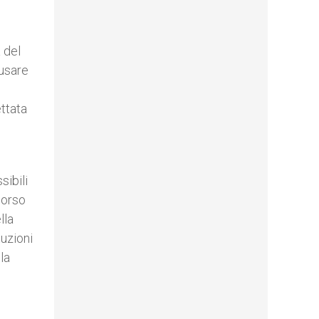
 del
 usare
ttata
sibili
corso
lla
tuzioni
la