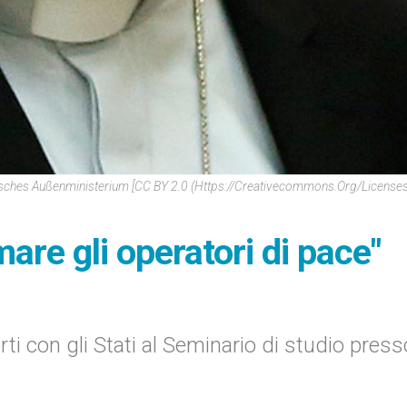
hisches Außenministerium [CC BY 2.0 (https://creativecommons.org/licenses
are gli operatori di pace"
ti con gli Stati al Seminario di studio press