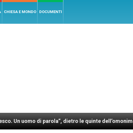
A
CHIESA E MONDO
DOCUMENTI
la”, dietro le quinte dell’omonimo film di Wim Wender