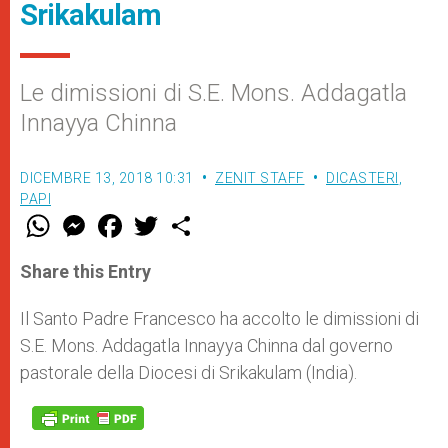
Srikakulam
Le dimissioni di S.E. Mons. Addagatla
Innayya Chinna
DICEMBRE 13, 2018 10:31
ZENIT STAFF
DICASTERI
,
PAPI
W
M
F
T
S
h
e
a
w
h
a
s
c
i
a
t
s
e
t
r
Share this Entry
s
e
b
t
e
A
n
o
e
p
g
o
r
Il Santo Padre Francesco ha accolto le dimissioni di
p
e
k
S.E. Mons. Addagatla Innayya Chinna dal governo
r
pastorale della Diocesi di Srikakulam (India).