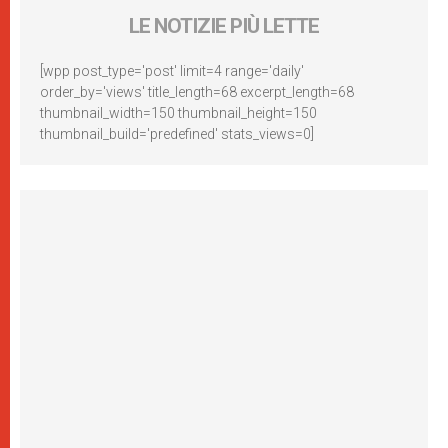
LE NOTIZIE PIÙ LETTE
[wpp post_type='post' limit=4 range='daily'
order_by='views' title_length=68 excerpt_length=68
thumbnail_width=150 thumbnail_height=150
thumbnail_build='predefined' stats_views=0]