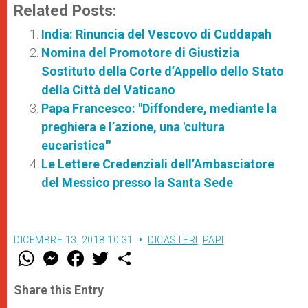
Related Posts:
India: Rinuncia del Vescovo di Cuddapah
Nomina del Promotore di Giustizia
Sostituto della Corte d’Appello dello Stato
della Città del Vaticano
Papa Francesco: "Diffondere, mediante la
preghiera e l’azione, una 'cultura
eucaristica'"
Le Lettere Credenziali dell’Ambasciatore
del Messico presso la Santa Sede
DICEMBRE 13, 2018 10:31
DICASTERI
,
PAPI
W
M
F
T
S
h
e
a
w
h
a
s
c
i
a
t
s
e
t
r
Share this Entry
s
e
b
t
e
A
n
o
e