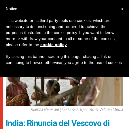
IT
Notice
x
This website or its third party tools use cookies, which are
necessary to its functioning and required to achieve the
,
DICASTERI
PAPI
purposes illustrated in the cookie policy. If you want to know
more or withdraw your consent to all or some of the cookies,
please refer to the
cookie policy
.
By closing this banner, scrolling this page, clicking a link or
continuing to browse otherwise, you agree to the use of cookies.
Udienza Generale (12/12/2018) - Foto © Vatican Media
India: Rinuncia del Vescovo di