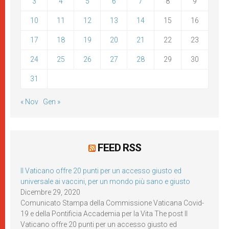
3
4
5
6
7
8
9
10
11
12
13
14
15
16
17
18
19
20
21
22
23
24
25
26
27
28
29
30
31
« Nov
Gen »
FEED RSS
Il Vaticano offre 20 punti per un accesso giusto ed
universale ai vaccini, per un mondo più sano e giusto
Dicembre 29, 2020
Comunicato Stampa della Commissione Vaticana Covid-
19 e della Pontificia Accademia per la Vita The post Il
Vaticano offre 20 punti per un accesso giusto ed