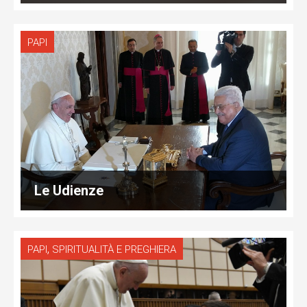
PAPI
Le Udienze
,
PAPI
SPIRITUALITÀ E PREGHIERA