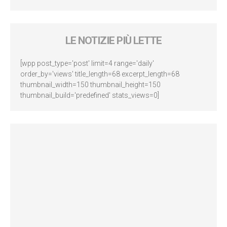
LE NOTIZIE PIÙ LETTE
[wpp post_type='post' limit=4 range='daily'
order_by='views' title_length=68 excerpt_length=68
thumbnail_width=150 thumbnail_height=150
thumbnail_build='predefined' stats_views=0]