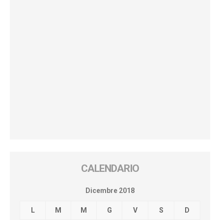
CALENDARIO
Dicembre 2018
L
M
M
G
V
S
D