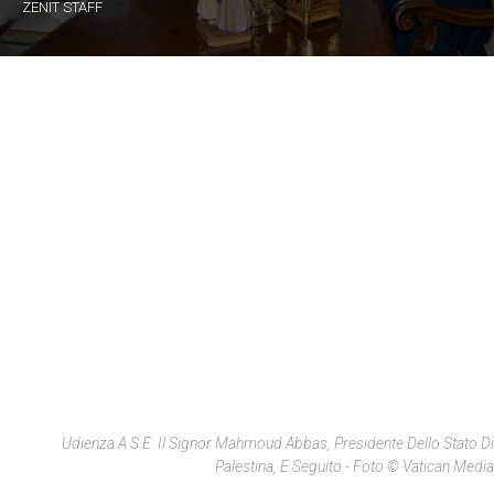
ZENIT STAFF
Udienza A S.E. Il Signor Mahmoud Abbas, Presidente Dello Stato Di
Palestina, E Seguito - Foto © Vatican Media