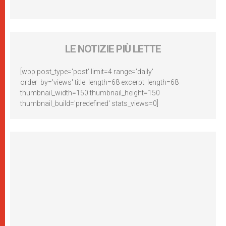
LE NOTIZIE PIÙ LETTE
[wpp post_type='post' limit=4 range='daily'
order_by='views' title_length=68 excerpt_length=68
thumbnail_width=150 thumbnail_height=150
thumbnail_build='predefined' stats_views=0]