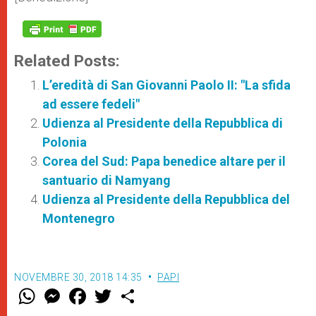
Related Posts:
L’eredità di San Giovanni Paolo II: "La sfida
ad essere fedeli"
Udienza al Presidente della Repubblica di
Polonia
Corea del Sud: Papa benedice altare per il
santuario di Namyang
Udienza al Presidente della Repubblica del
Montenegro
NOVEMBRE 30, 2018 14:35
PAPI
W
M
F
T
S
h
e
a
w
h
a
s
c
i
a