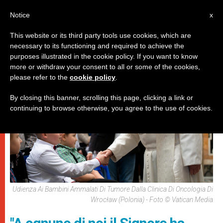
IT
Notice
x
This website or its third party tools use cookies, which are
necessary to its functioning and required to achieve the
PAPI
purposes illustrated in the cookie policy. If you want to know
more or withdraw your consent to all or some of the cookies,
please refer to the
cookie policy
.
By closing this banner, scrolling this page, clicking a link or
continuing to browse otherwise, you agree to the use of cookies.
Udienza Ai Bambini Ammalati Di Tumore Dalla Clinica Di Oncologia Di
Wrocław (Polonia) - Foto © Vatican Media