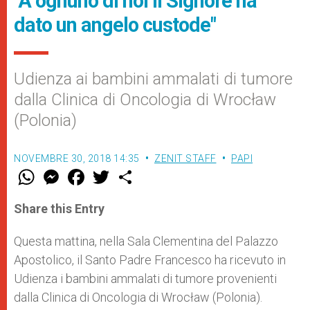
"A ognuno di noi il Signore ha
dato un angelo custode"
Udienza ai bambini ammalati di tumore
dalla Clinica di Oncologia di Wrocław
(Polonia)
NOVEMBRE 30, 2018 14:35
ZENIT STAFF
PAPI
W
M
F
T
S
h
e
a
w
h
a
s
c
i
a
t
s
e
t
r
Share this Entry
s
e
b
t
e
A
n
o
e
p
g
o
r
Questa mattina, nella Sala Clementina del Palazzo
p
e
k
Apostolico, il Santo Padre Francesco ha ricevuto in
r
Udienza i bambini ammalati di tumore provenienti
dalla Clinica di Oncologia di Wrocław (Polonia).