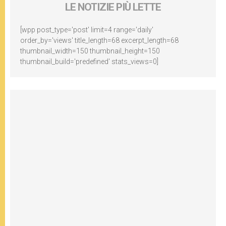
LE NOTIZIE PIÙ LETTE
[wpp post_type='post' limit=4 range='daily'
order_by='views' title_length=68 excerpt_length=68
thumbnail_width=150 thumbnail_height=150
thumbnail_build='predefined' stats_views=0]