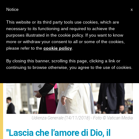
IT
Notice
x
This website or its third party tools use cookies, which are
necessary to its functioning and required to achieve the
,
ANGELUS
PAPI
purposes illustrated in the cookie policy. If you want to know
more or withdraw your consent to all or some of the cookies,
please refer to the
cookie policy
.
By closing this banner, scrolling this page, clicking a link or
continuing to browse otherwise, you agree to the use of cookies.
Udienza Generale (14/11/2018) - Foto © Vatican Media
"Lascia che l’amore di Dio, il