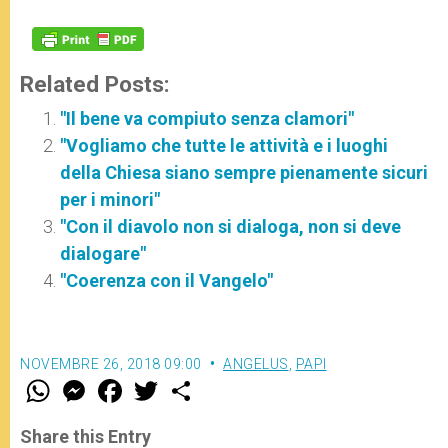
Related Posts:
"Il bene va compiuto senza clamori"
"Vogliamo che tutte le attività e i luoghi
della Chiesa siano sempre pienamente sicuri
per i minori"
"Con il diavolo non si dialoga, non si deve
dialogare"
"Coerenza con il Vangelo"
NOVEMBRE 26, 2018 09:00
ANGELUS
,
PAPI
W
M
F
T
S
h
e
a
w
h
a
s
c
i
a
t
s
e
t
r
Share this Entry
s
e
b
t
e