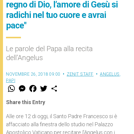
regno di Dio, l’amore di Gesù si
radichi nel tuo cuore e avrai
pace"
Le parole del Papa alla recita
dell’Angelus
NOVEMBRE 26, 2018 09:00
ZENIT STAFF
ANGELUS
,
PAPI
W
M
F
T
S
h
e
a
w
h
a
s
c
i
a
t
s
e
t
r
Share this Entry
s
e
b
t
e
A
n
o
e
p
g
o
r
Alle ore 12 di oggi, il Santo Padre Francesco si è
p
e
k
affacciato alla finestra dello studio nel Palazzo
r
Apostolico Vaticano per recitare l’Angelus con i