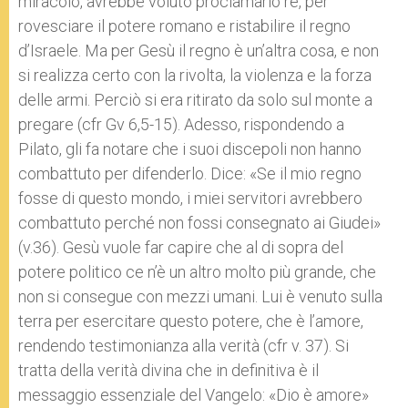
miracolo, avrebbe voluto proclamarlo re, per
rovesciare il potere romano e ristabilire il regno
d’Israele. Ma per Gesù il regno è un’altra cosa, e non
si realizza certo con la rivolta, la violenza e la forza
delle armi. Perciò si era ritirato da solo sul monte a
pregare (cfr Gv 6,5-15). Adesso, rispondendo a
Pilato, gli fa notare che i suoi discepoli non hanno
combattuto per difenderlo. Dice: «Se il mio regno
fosse di questo mondo, i miei servitori avrebbero
combattuto perché non fossi consegnato ai Giudei»
(v.36). Gesù vuole far capire che al di sopra del
potere politico ce n’è un altro molto più grande, che
non si consegue con mezzi umani. Lui è venuto sulla
terra per esercitare questo potere, che è l’amore,
rendendo testimonianza alla verità (cfr v. 37). Si
tratta della verità divina che in definitiva è il
messaggio essenziale del Vangelo: «Dio è amore»