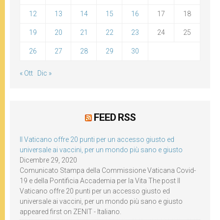
12
13
14
15
16
17
18
19
20
21
22
23
24
25
26
27
28
29
30
« Ott
Dic »
FEED RSS
Il Vaticano offre 20 punti per un accesso giusto ed
universale ai vaccini, per un mondo più sano e giusto
Dicembre 29, 2020
Comunicato Stampa della Commissione Vaticana Covid-
19 e della Pontificia Accademia per la Vita The post Il
Vaticano offre 20 punti per un accesso giusto ed
universale ai vaccini, per un mondo più sano e giusto
appeared first on ZENIT - Italiano.