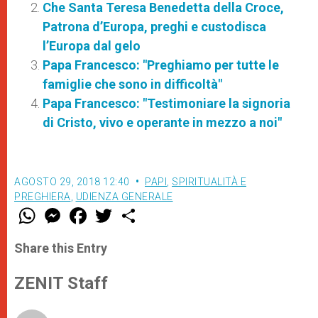
Che Santa Teresa Benedetta della Croce,
Patrona d’Europa, preghi e custodisca
l’Europa dal gelo
Papa Francesco: "Preghiamo per tutte le
famiglie che sono in difficoltà"
Papa Francesco: "Testimoniare la signoria
di Cristo, vivo e operante in mezzo a noi"
AGOSTO 29, 2018 12:40
PAPI
,
SPIRITUALITÀ E
PREGHIERA
,
UDIENZA GENERALE
W
M
F
T
S
h
e
a
w
h
a
s
c
i
a
t
s
e
t
r
Share this Entry
s
e
b
t
e
A
n
o
e
p
g
o
r
ZENIT Staff
p
e
k
r