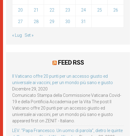
20
21
22
23
24
25
26
27
28
29
30
31
« Lug
Set »
FEED RSS
Il Vaticano offre 20 punti per un accesso giusto ed
universale ai vaccini, per un mondo più sano e giusto
Dicembre 29, 2020
Comunicato Stampa della Commissione Vaticana Covid-
19 e della Pontificia Accademia per la Vita The post Il
Vaticano offre 20 punti per un accesso giusto ed
universale ai vaccini, per un mondo più sano e giusto
appeared first on ZENIT - Italiano.
LEV: “Papa Francesco. Un uomo di parola”, dietro le quinte