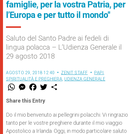
famiglie, per la vostra Patria, per
l’Europa e per tutto il mondo"
Saluto del Santo Padre ai fedeli di
lingua polacca – L’Udienza Generale il
29 agosto 2018
AGOSTO 29, 2018 12:40
ZENIT STAFF
PAPI
,
SPIRITUALITÀ E PREGHIERA
,
UDIENZA GENERALE
W
M
F
T
S
h
e
a
w
h
a
s
c
i
a
t
s
e
t
r
Share this Entry
s
e
b
t
e
A
n
o
e
p
g
o
r
Do il mio benvenuto ai pellegrini polacchi. Vi ringrazio
p
e
k
tanto per le vostre preghiere durante il mio viaggio
r
Apostolico a Irlanda. Oggi, in modo particolare saluto