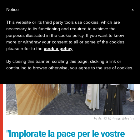
IT
Notice
x
This website or its third party tools use cookies, which are
necessary to its functioning and required to achieve the
,
,
PAPI
SPIRITUALITÀ E PREGHIERA
UDIENZA GENERALE
purposes illustrated in the cookie policy. If you want to know
more or withdraw your consent to all or some of the cookies,
please refer to the
cookie policy
.
By closing this banner, scrolling this page, clicking a link or
continuing to browse otherwise, you agree to the use of cookies.
Foto © Vatican Media
"Implorate la pace per le vostre