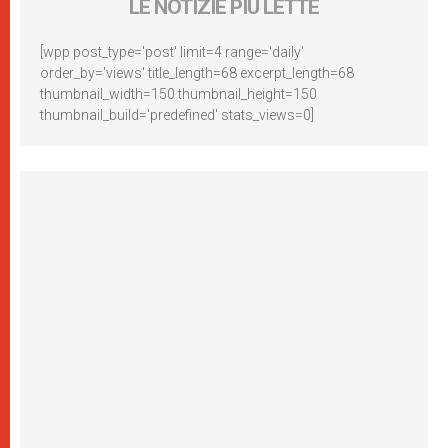
LE NOTIZIE PIÙ LETTE
[wpp post_type='post' limit=4 range='daily'
order_by='views' title_length=68 excerpt_length=68
thumbnail_width=150 thumbnail_height=150
thumbnail_build='predefined' stats_views=0]