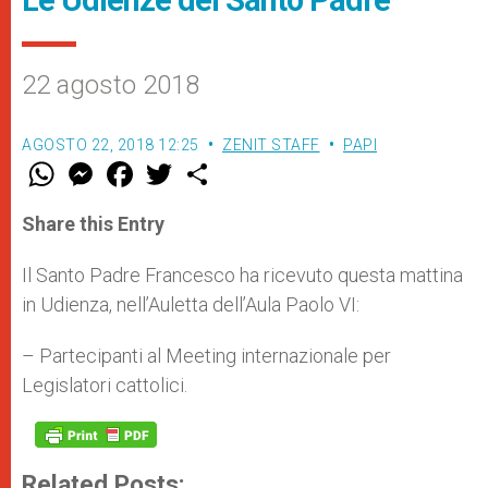
22 agosto 2018
AGOSTO 22, 2018 12:25
ZENIT STAFF
PAPI
W
M
F
T
S
h
e
a
w
h
a
s
c
i
a
t
s
e
t
r
Share this Entry
s
e
b
t
e
A
n
o
e
p
g
o
r
Il Santo Padre Francesco ha ricevuto questa mattina
p
e
k
in Udienza, nell’Auletta dell’Aula Paolo VI:
r
– Partecipanti al Meeting internazionale per
Legislatori cattolici.
Related Posts: