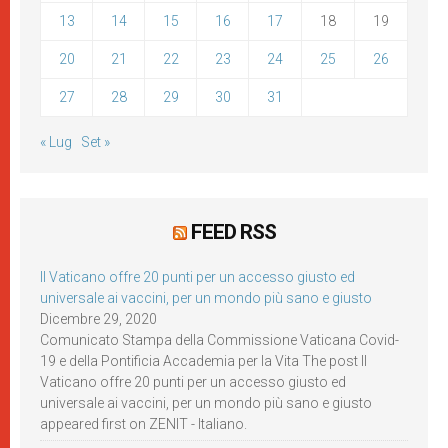
13
14
15
16
17
18
19
20
21
22
23
24
25
26
27
28
29
30
31
« Lug
Set »
FEED RSS
Il Vaticano offre 20 punti per un accesso giusto ed
universale ai vaccini, per un mondo più sano e giusto
Dicembre 29, 2020
Comunicato Stampa della Commissione Vaticana Covid-
19 e della Pontificia Accademia per la Vita The post Il
Vaticano offre 20 punti per un accesso giusto ed
universale ai vaccini, per un mondo più sano e giusto
appeared first on ZENIT - Italiano.