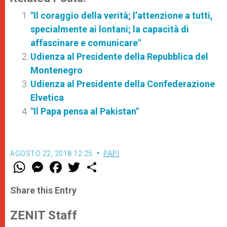
"Il coraggio della verità; l’attenzione a tutti,
specialmente ai lontani; la capacità di
affascinare e comunicare"
Udienza al Presidente della Repubblica del
Montenegro
Udienza al Presidente della Confederazione
Elvetica
"Il Papa pensa al Pakistan"
AGOSTO 22, 2018 12:25
PAPI
W
M
F
T
S
h
e
a
w
h
a
s
c
i
a
t
s
e
t
r
Share this Entry
s
e
b
t
e
A
n
o
e
p
g
o
r
ZENIT Staff
p
e
k