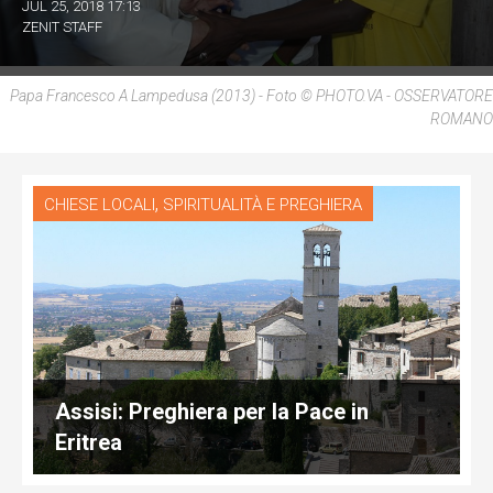
JUL 25, 2018 17:13
ZENIT STAFF
Papa Francesco A Lampedusa (2013) - Foto © PHOTO.VA - OSSERVATORE
ROMANO
,
CHIESE LOCALI
SPIRITUALITÀ E PREGHIERA
Assisi: Preghiera per la Pace in
Eritrea