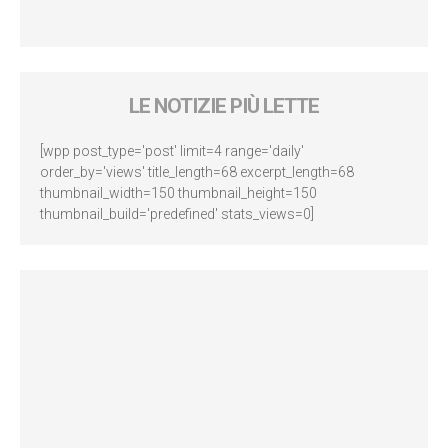
LE NOTIZIE PIÙ LETTE
[wpp post_type='post' limit=4 range='daily'
order_by='views' title_length=68 excerpt_length=68
thumbnail_width=150 thumbnail_height=150
thumbnail_build='predefined' stats_views=0]