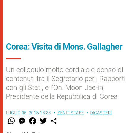
Corea: Visita di Mons. Gallagher
Un colloquio molto cordiale e denso di
contenuti tra il Segretario per i Rapporti
con gli Stati, e l’On. Moon Jae-in,
Presidente della Repubblica di Corea
LUGLIO 05, 2018 13:33
ZENIT STAFF
DICASTERI
W
M
F
T
S
h
e
a
w
h
a
s
c
i
a
t
s
e
t
r