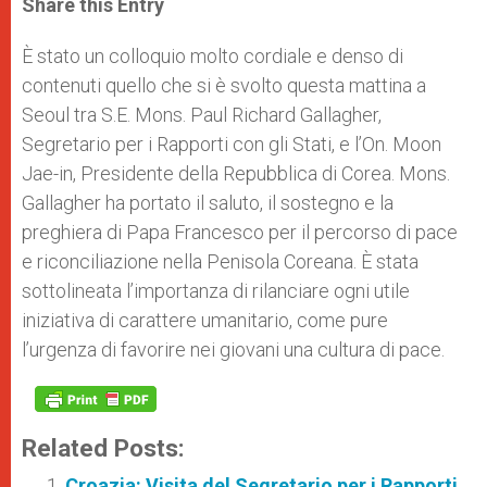
Share this Entry
s
e
b
t
e
A
n
o
e
p
g
o
r
È stato un colloquio molto cordiale e denso di
p
e
k
contenuti quello che si è svolto questa mattina a
r
Seoul tra S.E. Mons. Paul Richard Gallagher,
Segretario per i Rapporti con gli Stati, e l’On. Moon
Jae-in, Presidente della Repubblica di Corea. Mons.
Gallagher ha portato il saluto, il sostegno e la
preghiera di Papa Francesco per il percorso di pace
e riconciliazione nella Penisola Coreana. È stata
sottolineata l’importanza di rilanciare ogni utile
iniziativa di carattere umanitario, come pure
l’urgenza di favorire nei giovani una cultura di pace.
Related Posts:
Croazia: Visita del Segretario per i Rapporti