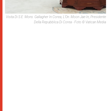
Visita Di S.E. Mons. Gallagher In Corea, L’On. Moon Jae-In, Presidente
Della Repubblica Di Corea - Foto © Vatican Media