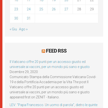
16
17
18
19
20
21
22
23
24
25
26
27
28
29
30
31
« Giu
Ago »
FEED RSS
Il Vaticano offre 20 punti per un accesso giusto ed
universale ai vaccini, per un mondo più sano e giusto
Dicembre 29, 2020
Comunicato Stampa della Commissione Vaticana Covid-
19 e della Pontificia Accademia per la Vita The post Il
Vaticano offre 20 punti per un accesso giusto ed
universale ai vaccini, per un mondo più sano e giusto
appeared first on ZENIT - Italiano.
LEV: “Papa Francesco. Un uomo di parola”, dietro le quinte