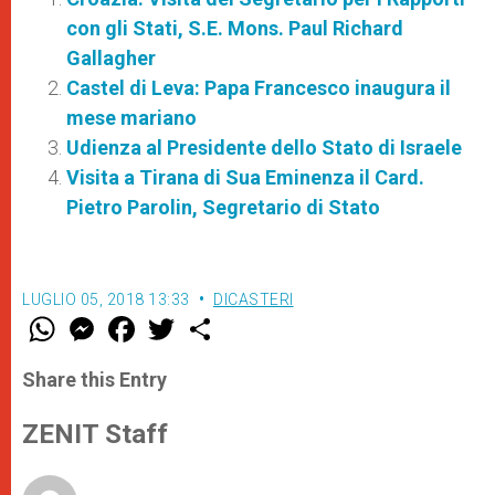
con gli Stati, S.E. Mons. Paul Richard
Gallagher
Castel di Leva: Papa Francesco inaugura il
mese mariano
Udienza al Presidente dello Stato di Israele
Visita a Tirana di Sua Eminenza il Card.
Pietro Parolin, Segretario di Stato
LUGLIO 05, 2018 13:33
DICASTERI
W
M
F
T
S
h
e
a
w
h
a
s
c
i
a
t
s
e
t
r
Share this Entry
s
e
b
t
e
A
n
o
e
p
g
o
r
ZENIT Staff
p
e
k
r