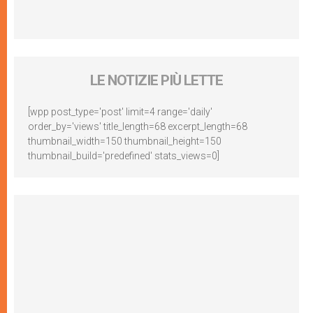
LE NOTIZIE PIÙ LETTE
[wpp post_type='post' limit=4 range='daily'
order_by='views' title_length=68 excerpt_length=68
thumbnail_width=150 thumbnail_height=150
thumbnail_build='predefined' stats_views=0]