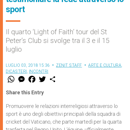
sport
Il quarto ‘Light of Faith’ tour del St
Peter’s Club si svolge tra il 3 e il 15
luglio
LUGLIO 03, 2018 15:36
ZENIT STAFF
ARTE E CULTURA
,
DICASTERI
,
INCONTRI
W
M
F
T
S
h
e
a
w
h
a
s
c
i
a
t
s
e
t
r
Share this Entry
s
e
b
t
e
A
n
o
e
p
g
o
r
Promuovere le relazioni interreligiosi attraverso lo
p
e
k
sport è uno degli obiettivi principali della squadra di
r
cricket del Vaticano, che parte martedì per la quarta
trasferta nel Regno Unito. L’équipe, ufficialmente