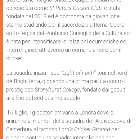
conosciuta come
St Peter’s Cricket Club
, è stata
fondata nel 2013 ed è composta da giovani che
stanno studiando per il sacerdozio a Roma. Opera
sotto l’egida del Pontificio Consiglio della Cultura ed
è nata per intensificare le relazioni ecumeniche ed
interreligiose attraverso un comune amore per il
cricket.
La squadra inizia il suo “
Light of Faith
” tour nel nord
dell’Inghilterra, giocando una prima partita contro il
prestigioso
Stonyhurst College
, fondato dai gesuiti
alla fine del sedicesimo secolo.
Il 6 luglio, i giocatori arrivano a Londra dove si
uniranno ai membri della squadra dell’Arcivescovo di
Canterbury al famoso
Lord’s Cricket Ground
per
giocare contro una squadra interreligiosa che