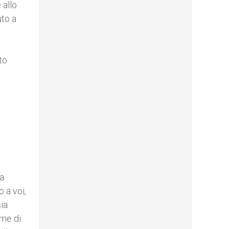
 allo
uto a
to
na
 a voi,
ia
ome di