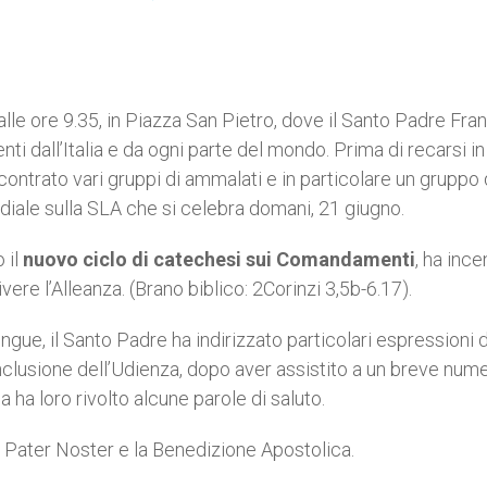
alle ore 9.35, in Piazza San Pietro, dove il Santo Padre Fr
nti dall’Italia e da ogni parte del mondo. Prima di recarsi in
ncontrato vari gruppi di ammalati e in particolare un gruppo 
iale sulla SLA che si celebra domani, 21 giugno.
 il
nuovo ciclo di catechesi sui Comandamenti
, ha ince
ivere l’Alleanza. (Brano biblico: 2Corinzi 3,5b-6.17).
ngue, il Santo Padre ha indirizzato particolari espressioni d
conclusione dell’Udienza, dopo aver assistito a un breve num
pa ha loro rivolto alcune parole di saluto.
l Pater Noster e la Benedizione Apostolica.