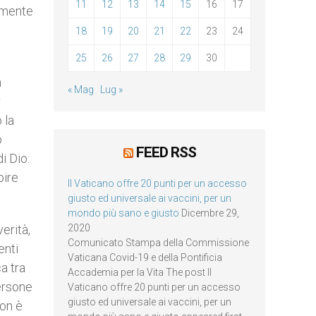
11
12
13
14
15
16
17
vamente
18
19
20
21
22
23
24
25
26
27
28
29
30
n
« Mag
Lug »
r
 la
o
FEED RSS
i Dio:
pire
Il Vaticano offre 20 punti per un accesso
giusto ed universale ai vaccini, per un
mondo più sano e giusto
Dicembre 29,
erità,
2020
Comunicato Stampa della Commissione
enti
Vaticana Covid-19 e della Pontificia
a tra
Accademia per la Vita The post Il
ersone
Vaticano offre 20 punti per un accesso
giusto ed universale ai vaccini, per un
non è