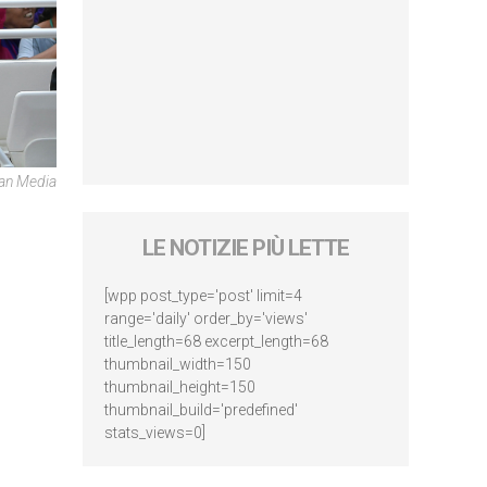
can Media
LE NOTIZIE PIÙ LETTE
[wpp post_type='post' limit=4
range='daily' order_by='views'
title_length=68 excerpt_length=68
thumbnail_width=150
thumbnail_height=150
thumbnail_build='predefined'
stats_views=0]