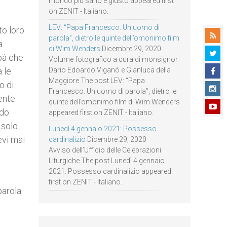
mondo più sano e giusto appeared first
on ZENIT - Italiano.
LEV: “Papa Francesco. Un uomo di
to loro
parola”, dietro le quinte dell’omonimo film
a
di Wim Wenders
Dicembre 29, 2020
apà che
Volume fotografico a cura di monsignor
 le
Dario Edoardo Viganò e Gianluca della
Maggiore The post LEV: “Papa
o di
Francesco. Un uomo di parola”, dietro le
ente
quinte dell’omonimo film di Wim Wenders
do.
appeared first on ZENIT - Italiano.
 solo
Lunedì 4 gennaio 2021: Possesso
evi mai
cardinalizio
Dicembre 29, 2020
Avviso dell’Ufficio delle Celebrazioni
Liturgiche The post Lunedì 4 gennaio
2021: Possesso cardinalizio appeared
first on ZENIT - Italiano.
parola