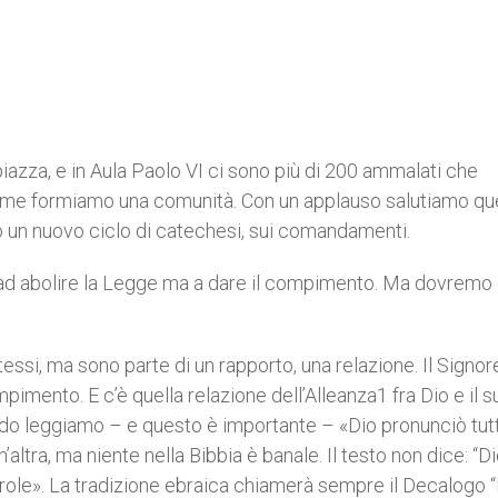
 piazza, e in Aula Paolo VI ci sono più di 200 ammalati che
ieme formiamo una comunità. Con un applauso salutiamo que
o un nuovo ciclo di catechesi, sui comandamenti.
ad abolire la Legge ma a dare il compimento. Ma dovremo 
ssi, ma sono parte di un rapporto, una relazione. Il Signo
pimento. E c’è quella relazione dell’Alleanza1 fra Dio e il s
’Esodo leggiamo – e questo è importante – «Dio pronunciò tut
ltra, ma niente nella Bibbia è banale. Il testo non dice: “D
le». La tradizione ebraica chiamerà sempre il Decalogo “