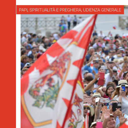
,
,
PAPI
SPIRITUALITÀ E PREGHIERA
UDIENZA GENERALE