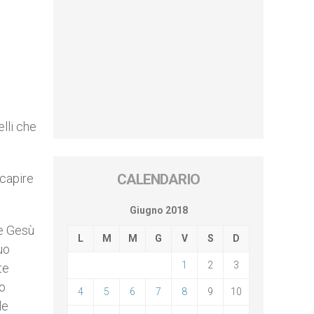
lli che
capire
CALENDARIO
Giugno 2018
re Gesù
L
M
M
G
V
S
D
uo
1
2
3
te
io
4
5
6
7
8
9
10
le