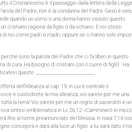
utto il Cristianesimo è il passaggio dalla lettera della Legge
la Parola del Padre, non è la condanna del Padre. Gesù è ven
Si vede quando un uomo o una donna hanno vissuto questo
 cristiano ragiona da figlio o da schiavo. E noi stessi
ra di noi come padri e madri, oppure se ci hanno solo impos
perché sono la parola del Padre che ci fa liberi in questo
di cura. Ha bisogno di cristiani con il cuore di figli3 . Ha
enticatevi questo. _________________________
fferta dell’Alleanza al cap. 19, in cui è centrale il
 voce e custodirete la mia alleanza, voi sarete per me una
i è tutta la terra! Voi sarete per me un regno di sacerdoti e u
trova sintesi emblematica in Lv 26,12: «Camminerò in mezzo
rà fino al nome preannunciato del Messia, in Isaia 7,14 oss
e concepirà e darà alla luce un figlio: a lui sarà dato il n