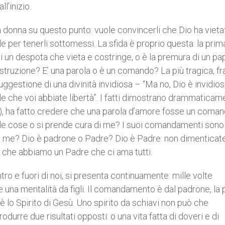
l’inizio.
 la donna su questo punto: vuole convincerli che Dio ha vieta
le per tenerli sottomessi. La sfida è proprio questa: la prim
i un despota che vieta e costringe, o è la premura di un p
istruzione? E’ una parola o è un comando? La più tragica, fra
ggestione di una divinità invidiosa – “Ma no, Dio è invidios
ole che voi abbiate libertà”. I fatti dimostrano drammaticam
-5), ha fatto credere che una parola d’amore fosse un coman
 le cose o si prende cura di me? I suoi comandamenti sono
di me? Dio è padrone o Padre? Dio è Padre: non dimenticat
e che abbiamo un Padre che ci ama tutti.
ro e fuori di noi, si presenta continuamente: mille volte
 una mentalità da figli. Il comandamento è dal padrone, la 
, è lo Spirito di Gesù. Uno spirito da schiavi non può che
urre due risultati opposti: o una vita fatta di doveri e di