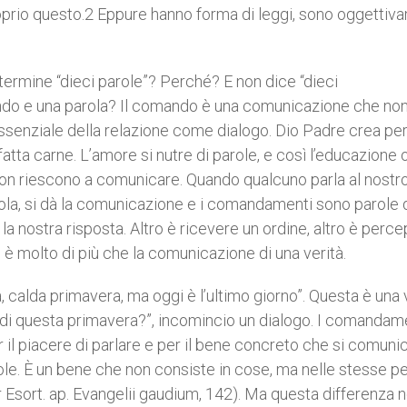
proprio questo.2 Eppure hanno forma di leggi, sono oggetti
l termine “dieci parole”? Perché? E non dice “dieci
ndo e una parola? Il comando è una comunicazione che no
 essenziale della relazione come dialogo. Dio Padre crea pe
fatta carne. L’amore si nutre di parole, e così l’educazione o
on riescono a comunicare. Quando qualcuno parla al nostr
arola, si dà la comunicazione e i comandamenti sono parole d
la nostra risposta. Altro è ricevere un ordine, altro è perce
 è molto di più che la comunicazione di una verità.
a, calda primavera, ma oggi è l’ultimo giorno”. Questa è una v
e di questa primavera?”, incomincio un dialogo. I comandam
 il piacere di parlare e per il bene concreto che si comunic
ole. È un bene che non consiste in cose, ma nelle stesse p
Esort. ap. Evangelii gaudium, 142). Ma questa differenza 