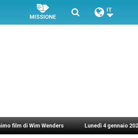
IT
MISSIONE
enders
Lunedì 4 gennaio 2021: Possesso cardina