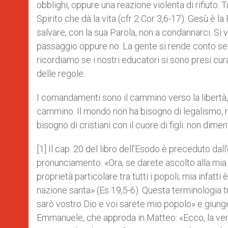
obblighi, oppure una reazione violenta di rifiuto. T
Spirito che dà la vita (cfr 2 Cor 3,6-17). Gesù è 
salvare, con la sua Parola, non a condannarci. 
passaggio oppure no. La gente si rende conto se un
ricordiamo se i nostri educatori si sono presi cu
delle regole.
I comandamenti sono il cammino verso la libertà, 
cammino. Il mondo non ha bisogno di legalismo, ma 
bisogno di cristiani con il cuore di figli: non dim
[1] Il cap. 20 del libro dell’Esodo è preceduto dall’o
pronunciamento: «Ora, se darete ascolto alla mia
proprietà particolare tra tutti i popoli; mia infatt
nazione santa» (Es 19,5-6). Questa terminologia 
sarò vostro Dio e voi sarete mio popolo» e giunge
Emmanuele, che approda in Matteo: «Ecco, la vergin