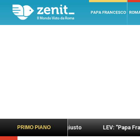
PAPA FRANCESCO
ROM
sano e giusto
LEV: “Papa Francesco. Un uomo di
PRIMO PIANO