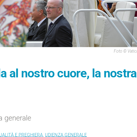
Foto © Vati
 al nostro cuore, la nostra
a generale
UALITÀ E PREGHIERA
,
UDIENZA GENERALE