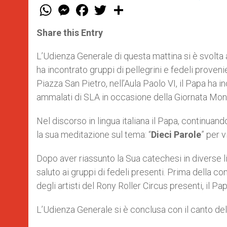
W
M
F
T
S
h
e
a
w
h
a
s
c
i
a
t
s
e
t
r
Share this Entry
s
e
b
t
e
A
n
o
e
p
g
o
r
L’Udienza Generale di questa mattina si è svolta 
p
e
k
ha incontrato gruppi di pellegrini e fedeli provenie
r
Piazza San Pietro, nell’Aula Paolo VI, il Papa ha i
ammalati di SLA in occasione della Giornata Mond
Nel discorso in lingua italiana il Papa, continuando
la sua meditazione sul tema: “
Dieci Parole
” per v
Dopo aver riassunto la Sua catechesi in diverse li
saluto ai gruppi di fedeli presenti. Prima della 
degli artisti del Rony Roller Circus presenti, il Pa
L’Udienza Generale si è conclusa con il canto de