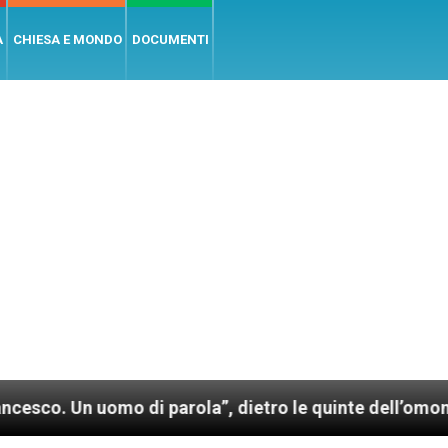
A
CHIESA E MONDO
DOCUMENTI
 parola”, dietro le quinte dell’omonimo film di Wim W