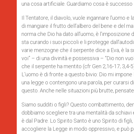
una cosa artificiale. Guardiamo cosa è successo al
Il Tentatore, il diavolo, vuole ingannare l’uomo e
di mangiare il frutto dell’albero del bene e del ma
norma che Dio ha dato all’uomo, è l’imposizione d
sta curando i suoi piccoli e li protegge dall’autod
varie menzogne che il serpente dice a Eva, è la su
voi” – di una divinità e possessiva – “Dio non vu
che il serpente ha mentito (cfr Gen 2,16-17; 3,4
L’uomo è di fronte a questo bivio: Dio mi impone
una legge o contengono una parola, per curarsi 
questo. Anche nelle situazioni più brutte, pensat
Siamo sudditi o figli? Questo combattimento, dent
dobbiamo scegliere tra una mentalità da schiavi e
è dal Padre. Lo Spirito Santo è uno Spirito di figli
accogliere la Legge in modo oppressivo, e può prod