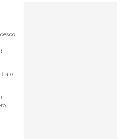
ancesco
di
ntrato
i
ero